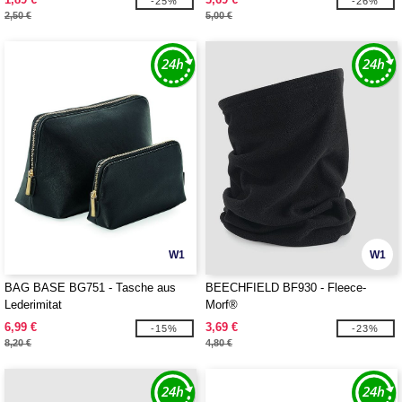
-25%
-26%
2,50 €
5,00 €
W1
W1
BAG BASE BG751 - Tasche aus
BEECHFIELD BF930 - Fleece-
Lederimitat
Morf®
6,99 €
3,69 €
-15%
-23%
8,20 €
4,80 €