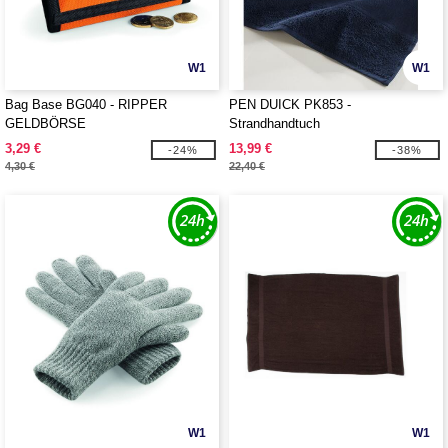
W1
W1
Bag Base BG040 - RIPPER
PEN DUICK PK853 -
GELDBÖRSE
Strandhandtuch
3,29 €
13,99 €
-24%
-38%
4,30 €
22,40 €
W1
W1