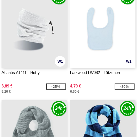
W1
W1
Atlantis AT111 - Hotty
Larkwood LW082 - Lätzchen
3,89 €
4,79 €
-25%
-30%
5,20 €
6,80 €