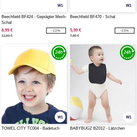
W1
W1
Beechfield BF424 - Geprägter Mesh-
Beechfield BF470 - Schal
Schal
8,99 €
5,99 €
-22%
-23%
11,50 €
7,80 €
W1
W1
TOWEL CITY TC004 - Badetuch
BABYBUGZ BZ012 - Lätzchen