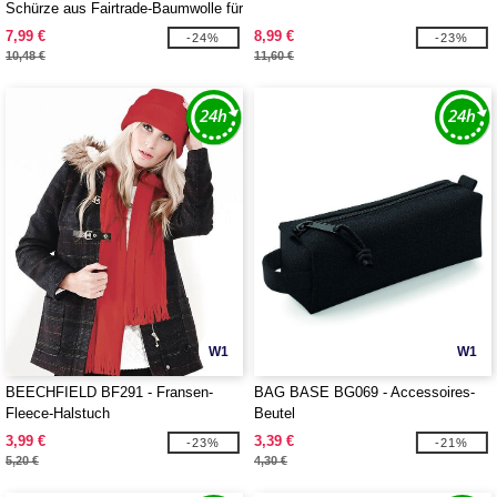
Schürze aus Fairtrade-Baumwolle für
Erwachsene
7,99 €
8,99 €
-24%
-23%
10,48 €
11,60 €
W1
W1
BEECHFIELD BF291 - Fransen-
BAG BASE BG069 - Accessoires-
Fleece-Halstuch
Beutel
3,99 €
3,39 €
-23%
-21%
5,20 €
4,30 €