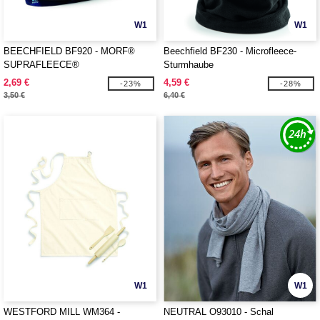
W1
W1
BEECHFIELD BF920 - MORF®
Beechfield BF230 - Microfleece-
SUPRAFLEECE®
Sturmhaube
2,69 €
4,59 €
-23%
-28%
3,50 €
6,40 €
W1
W1
WESTFORD MILL WM364 -
NEUTRAL O93010 - Schal