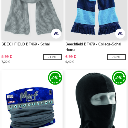
W1
W1
BEECHFIELD BF469 - Schal
Beechfield BF479 - College-Schal
Herren
5,99 €
6,99 €
-17%
-26%
7,20 €
9,40 €