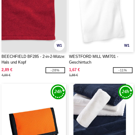
W1
W1
BEECHFIELD BF285 - 2-in-2-Mütze:
WESTFORD MILL WM701 -
Hals und Kopf
Geschirrtuch
2,89 €
1,67 €
-28%
-11%
4,00 €
1,88 €