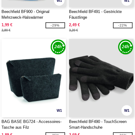
W1
W1
Beechfield BF900 - Original
Beechfield BF491 - Gestrickte
Mehrzweck-Halswärmer
Fäustlinge
1,99 €
2,49 €
-29%
-22%
2,80 €
3,20 €
W1
W1
BAG BASE BG724 - Accessoires-
Beechfield BF490 - TouchScreen
Tasche aus Filz
Smart-Handschuhe
1,89 €
3,69 €