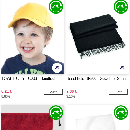
W1
W1
TOWEL CITY TC003 - Handtuch
Beechfield BF500 - Gewebter Schal
6,21 €
7,98 €
-28%
-12%
8,60 €
9,10 €