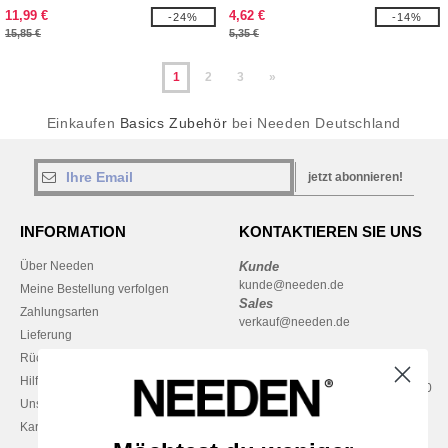
11,99 €
4,62 €
-24%
-14%
15,85 €
5,35 €
1
2
3
»
Einkaufen
Basics Zubehör
bei Needen Deutschland
jetzt abonnieren!
INFORMATION
KONTAKTIEREN SIE UNS
Über Needen
Kunde
kunde@needen.de
Meine Bestellung verfolgen
Sales
Zahlungsarten
verkauf@needen.de
Lieferung
Rückerstattungen / Rückgaben
0681 969 891 51
Hilfe & FAQs
Montag – Donnerstag: 10:00–13:00
Unsere Engagements
& 14:00–17:30
Karriere
Freitag: 10:00–14:00