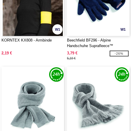
W1
W1
KORNTEX KX808 - Armbinde
Beechfield BF296 - Alpine
Handschuhe Suprafleece™
2,19 €
3,79 €
-26%
5,10 €