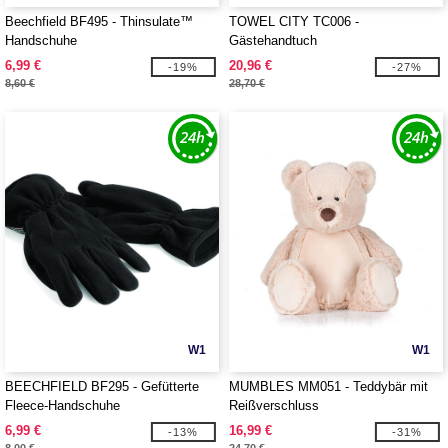
Beechfield BF495 - Thinsulate™
TOWEL CITY TC006 -
Handschuhe
Gästehandtuch
6,99 €
20,96 €
-19%
-27%
8,60 €
28,70 €
W1
W1
BEECHFIELD BF295 - Gefütterte
MUMBLES MM051 - Teddybär mit
Fleece-Handschuhe
Reißverschluss
6,99 €
16,99 €
-13%
-31%