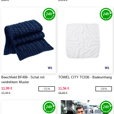
8,00 €
24,70 €
W1
W1
Beechfield BF499 - Schal mit
TOWEL CITY TC036 - Badeumhang
verdrehtem Muster
11,99 €
11,56 €
-31%
-26%
17,40 €
15,60 €