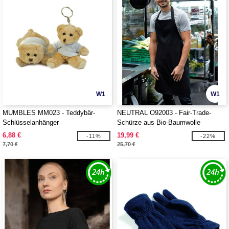
W1
W1
MUMBLES MM023 - Teddybär-
NEUTRAL O92003 - Fair-Trade-
Schlüsselanhänger
Schürze aus Bio-Baumwolle
6,88 €
19,99 €
-11%
-22%
7,70 €
25,70 €