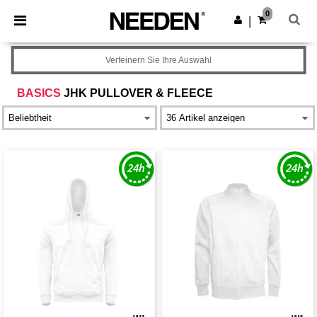
×
Needen App
0
App holen
|
Bessere Preise in der App!
Verfeinern Sie Ihre Auswahl
BASICS
JHK PULLOVER & FLEECE