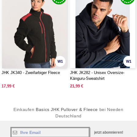
W1
W1
JHK JK340 - Zweifarbiger Fleece
JHK JK282 - Unisex Oversize-
Känguru-Sweatshirt
17,99 €
21,99 €
Einkaufen
Basics JHK Pullover & Fleece
bei Needen
Deutschland
jetzt abonnieren!