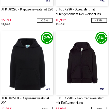
W1
W1
JHK JK295 - Kapuzensweatshirt 290
JHK JK296 - Sweatshirt mit
durchgehendem Reißverschluss
15,99 €
16,99 €
-25%
-23%
21,20 €
22,10 €
W1
W1
JHK JK295K - Kapuzensweatshirt
JHK JK290K - Kapuzensweatshirt
290
mit Reißverschluss
11,99 €
12,99 €