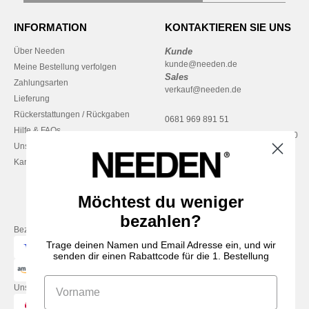
INFORMATION
KONTAKTIEREN SIE UNS
Über Needen
Kunde
kunde@needen.de
Meine Bestellung verfolgen
Sales
Zahlungsarten
verkauf@needen.de
Lieferung
Rückerstattungen / Rückgaben
0681 969 891 51
Hilfe & FAQs
Montag – Donnerstag: 10:00–13:00
Unsere Engagements
& 14:00–17:30
Karriere
Freitag: 10:00–14:00
Möchtest du weniger
bezahlen?
Bezahlung mit
Trage deinen Namen und Email Adresse ein, und wir
senden dir einen Rabattcode für die 1. Bestellung
Unsere Paketzusteller