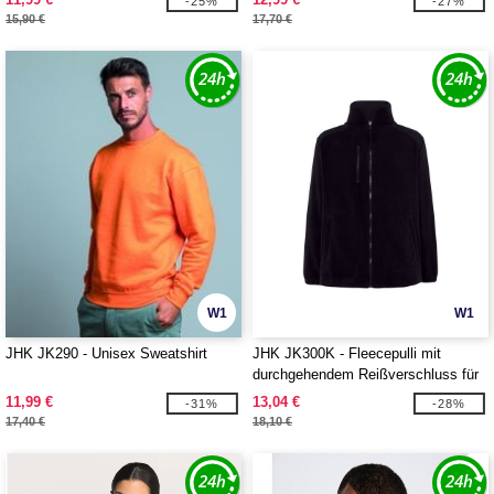
-25%
-27%
15,90 €
17,70 €
W1
W1
JHK JK290 - Unisex Sweatshirt
JHK JK300K - Fleecepulli mit
durchgehendem Reißverschluss für
Kinder
11,99 €
13,04 €
-31%
-28%
17,40 €
18,10 €