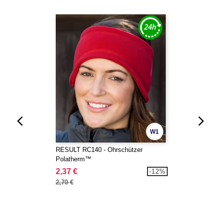
W1
RESULT RC140 - Ohrschützer
Polatherm™
2,37 €
-12%
2,70 €