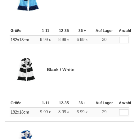
Größe
1-11
12-35
36 +
Auf Lager
Anzahl
9.99
8.99
6.99
30
182x18cm
€
€
€
Black / White
Größe
1-11
12-35
36 +
Auf Lager
Anzahl
9.99
8.99
6.99
29
182x18cm
€
€
€