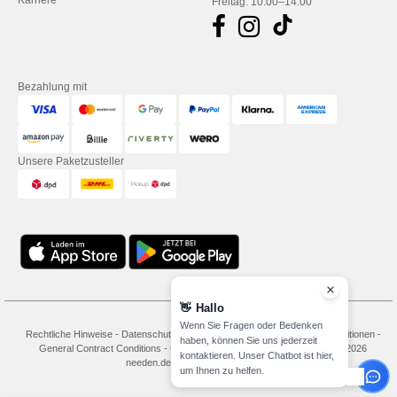
Karriere
Freitag: 10:00–14:00
Bezahlung mit
Unsere Paketzusteller
👋
Hallo
Wenn Sie Fragen oder Bedenken
Rechtliche Hinweise
-
Datenschutzbestimmungen
-
Bedingungen und Konditionen
-
haben, können Sie uns jederzeit
General Contract Conditions
-
Cookie-Richtlinie
-
Site Map
Copyright 2026
kontaktieren. Unser Chatbot ist hier,
needen.de - Alle Rechte vorbehalten
um Ihnen zu helfen.