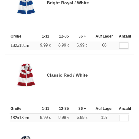
Bright Royal / White
Größe
1-11
12-35
36 +
Auf Lager
Anzahl
9.99
8.99
6.99
68
182x18cm
€
€
€
Classic Red / White
Größe
1-11
12-35
36 +
Auf Lager
Anzahl
9.99
8.99
6.99
137
182x18cm
€
€
€