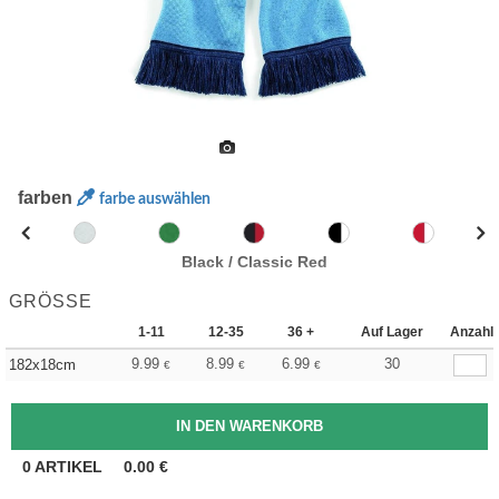
farben
farbe auswählen
Black / Classic Red
GRÖSSE
1-11
12-35
36 +
Auf Lager
Anzahl
9.99
8.99
6.99
30
182x18cm
€
€
€
0
ARTIKEL
0.00
€