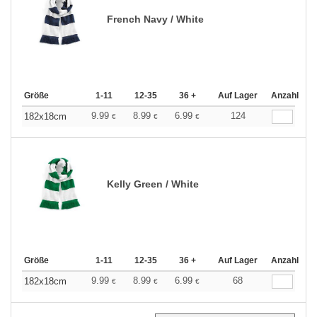
French Navy / White
Größe
1-11
12-35
36 +
Auf Lager
Anzahl
9.99
8.99
6.99
124
182x18cm
€
€
€
Kelly Green / White
Größe
1-11
12-35
36 +
Auf Lager
Anzahl
9.99
8.99
6.99
68
182x18cm
€
€
€