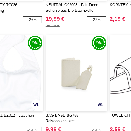
TY TC036 -
NEUTRAL O92003 - Fair-Trade-
KORNTEX KX
ng
Schürze aus Bio-Baumwolle
€
19,99 €
2,19 €
-26%
-22%
25,70 €
W1
W1
 BZ012 - Lätzchen
BAG BASE BG755 -
TOWEL CITY
Reiseaccessoires
9,99 €
3,59 €
-14%
-14%