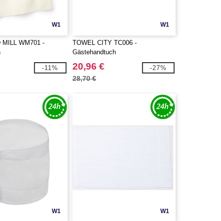
W1
W1
MILL WM701 -
TOWEL CITY TC006 -
h
Gästehandtuch
20,96 €
-11%
-27%
28,70 €
W1
W1