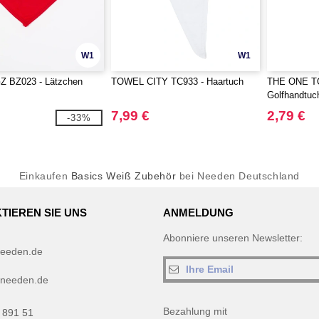
W1
W1
 BZ023 - Lätzchen
TOWEL CITY TC933 - Haartuch
THE ONE T
Golfhandtuc
7,99 €
2,79 €
-33%
Einkaufen
Basics Weiß Zubehör
bei Needen Deutschland
TIEREN SIE UNS
ANMELDUNG
Abonniere unseren Newsletter:
eeden.de
needen.de
Bezahlung mit
 891 51