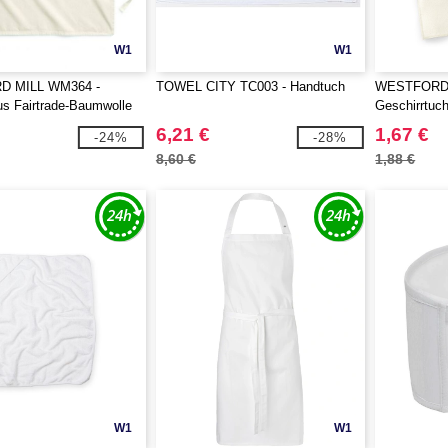
W1
W1
 MILL WM364 -
TOWEL CITY TC003 - Handtuch
WESTFORD 
s Fairtrade-Baumwolle
Geschirrtuc
hsene
6,21 €
1,67 €
-24%
-28%
8,60 €
1,88 €
W1
W1