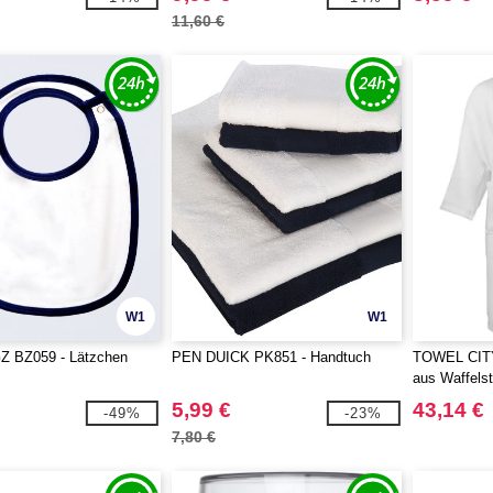
11,60 €
W1
W1
 BZ059 - Lätzchen
PEN DUICK PK851 - Handtuch
TOWEL CITY
aus Waffelst
5,99 €
43,14 €
-49%
-23%
7,80 €