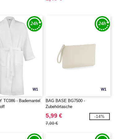
W1
W1
 TC086 - Bademantel
BAG BASE BG7500 -
off
Zubehörtasche
5,99 €
-14%
7,00 €