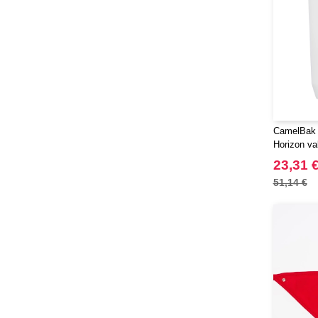
CamelBak 
Horizon va
Trinkbeche
23,31 
51,14 €