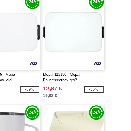
W32
W32
5 - Mepal
Mepal 113180 - Mepal
ox Midi
Pausenbrotbox groß
12,87 €
-39%
-35%
19,83 €