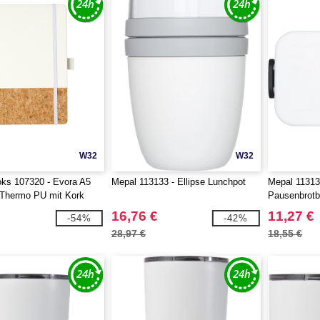
W32
W32
ks 107320 - Evora A5
Mepal 113133 - Ellipse Lunchpot
Mepal 11313
 Thermo PU mit Kork
Pausenbrotb
16,76 €
11,27 €
-54%
-42%
28,97 €
18,55 €