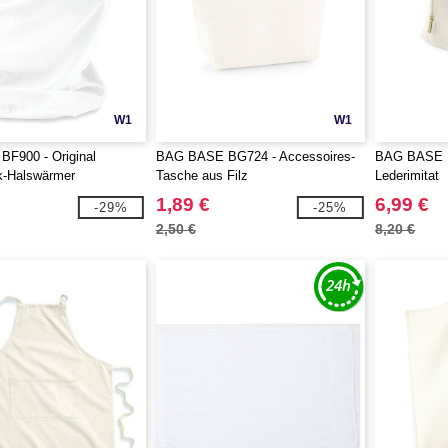
W1
W1
 BF900 - Original
BAG BASE BG724 - Accessoires-
BAG BASE B
-Halswärmer
Tasche aus Filz
Lederimitat
1,89 €
6,99 €
-29%
-25%
2,50 €
8,20 €