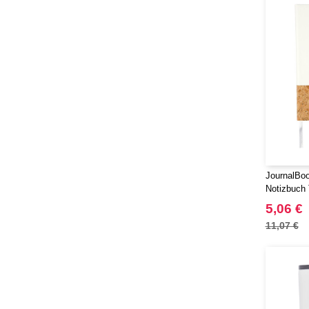
JournalBoo
Notizbuch
5,06 €
11,07 €