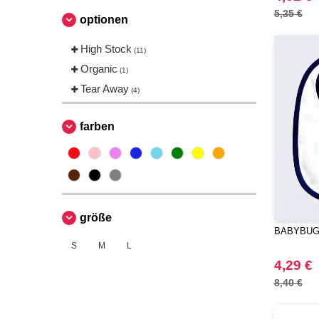
5,35 €
optionen
High Stock
(11)
Organic
(1)
Tear Away
(4)
farben
größe
BABYBUGZ
S
M
L
4,29 €
8,40 €