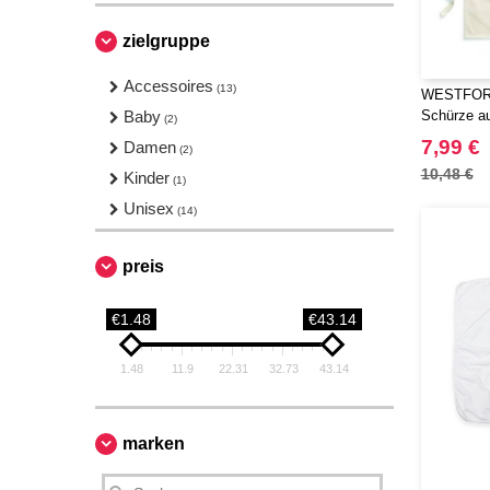
zielgruppe
Accessoires
(13)
WESTFORD
Baby
Schürze au
(2)
für Erwac
7,99 €
Damen
(2)
10,48 €
Kinder
(1)
Unisex
(14)
preis
€1.48
€43.14
1.48
11.9
22.31
32.73
43.14
marken