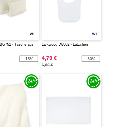
W1
W1
G751 - Tasche aus
Larkwood LW082 - Lätzchen
4,79 €
-15%
-30%
6,80 €