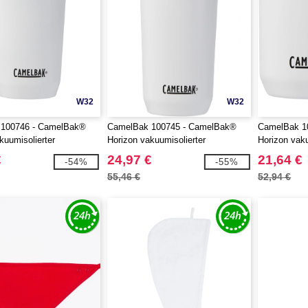
W32
W32
100746 - CamelBak®
CamelBak 100745 - CamelBak®
CamelBak 1
kuumisolierter
Horizon vakuumisolierter
Horizon vaku
r, 500 ml
Trinkbecher, 600 ml
Campingbech
€
24,97 €
21,64 €
-54%
-55%
55,46 €
52,94 €