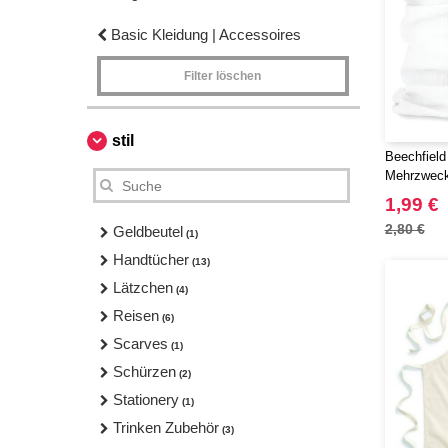
Basic Kleidung | Accessoires
Filter löschen
stil
Beechfield
Mehrzweck
1,99 €
2,80 €
Geldbeutel
(1)
Handtücher
(13)
Lätzchen
(4)
Reisen
(6)
Scarves
(1)
Schürzen
(2)
Stationery
(1)
Trinken Zubehör
(3)