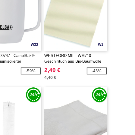
W32
W1
00747 - CamelBak®
WESTFORD MILL WM710 -
umisolierter
Geschirrtuch aus Bio-Baumwolle
er, 350 ml
2,49 €
-59%
-43%
4,40 €