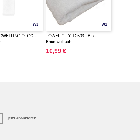
W1
W1
OWELLING OTGO -
TOWEL CITY TC503 - Bio -
h
Baumwolltuch
10,99 €
jetzt abonnieren!