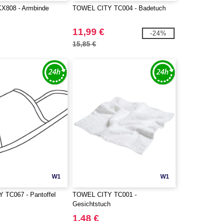
808 - Armbinde
TOWEL CITY TC004 - Badetuch
11,99 €
-24%
15,85 €
W1
W1
 TC067 - Pantoffel
TOWEL CITY TC001 -
Gesichtstuch
1,48 €