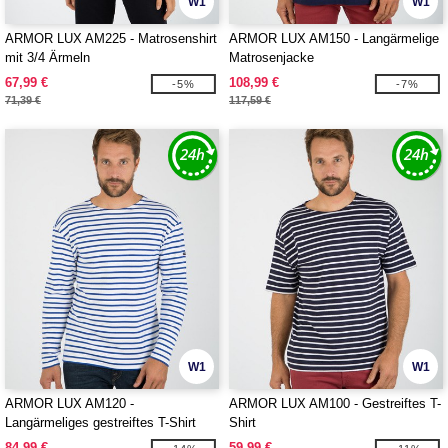
W1
W1
ARMOR LUX AM225 - Matrosenshirt
ARMOR LUX AM150 - Langärmelige
mit 3/4 Ärmeln
Matrosenjacke
67,99 €
108,99 €
-5%
-7%
71,39 €
117,59 €
W1
W1
ARMOR LUX AM120 -
ARMOR LUX AM100 - Gestreiftes T-
Langärmeliges gestreiftes T-Shirt
Shirt
84,99 €
59,99 €