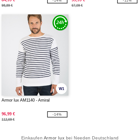
-14%
-11%
98,89 €
67,09 €
W1
Armor lux AM1140 - Amiral
96,99 €
-14%
112,69 €
Einkaufen
Armor lux
bei Needen Deutschland