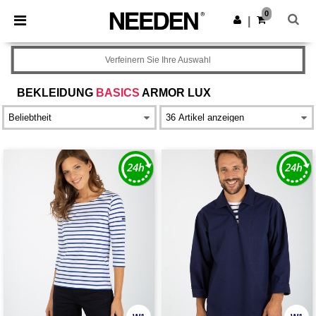
×
Needen App
0
App holen
|
Bessere Preise in der App!
Verfeinern Sie Ihre Auswahl
BEKLEIDUNG
BASICS
ARMOR LUX