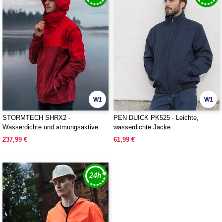
W1
W1
STORMTECH SHRX2 -
PEN DUICK PK525 - Leichte,
Wasserdichte und atmungsaktive
wasserdichte Jacke
technische Jacke
237,99 €
61,99 €