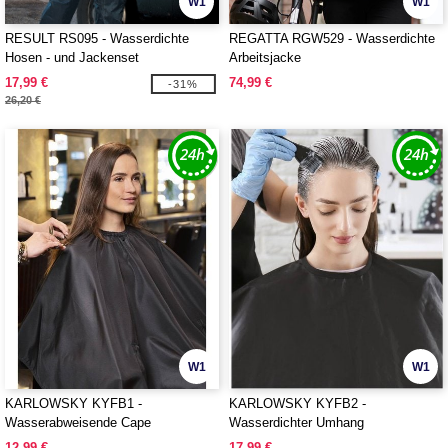
W1
W1
RESULT RS095 - Wasserdichte
REGATTA RGW529 - Wasserdichte
Hosen - und Jackenset
Arbeitsjacke
17,99 €
74,99 €
-31%
26,20 €
W1
W1
KARLOWSKY KYFB1 -
KARLOWSKY KYFB2 -
Wasserabweisende Cape
Wasserdichter Umhang
12,99 €
17,99 €