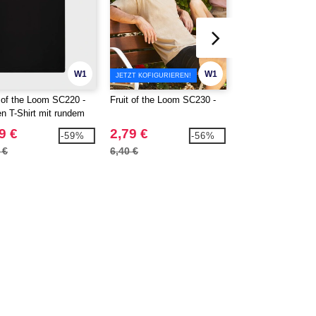
W1
W1
JETZT KOFIGURIEREN!
JETZT KOFIGURIERE
t of the Loom SC220 -
Fruit of the Loom SC230 -
GILDAN GN940 -
en T-Shirt mit rundem
Kapuzensweatshir
9 €
2,79 €
13,99 €
-59%
-56%
 €
6,40 €
30,20 €