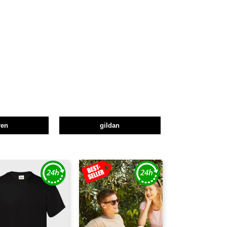
ren
gildan