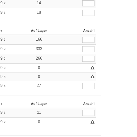
99
14
€
99
18
€
 +
Auf Lager
Anzahl
99
166
€
99
333
€
99
266
€
99
0
€
99
0
€
99
27
€
 +
Auf Lager
Anzahl
99
11
€
99
0
€