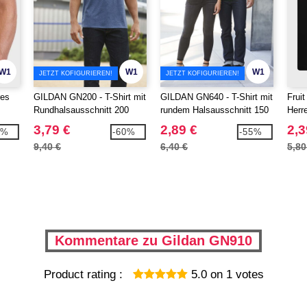
W1
W1
W1
JETZT KOFIGURIEREN!
JETZT KOFIGURIEREN!
res
GILDAN GN200 - T-Shirt mit
GILDAN GN640 - T-Shirt mit
Frui
Rundhalsausschnitt 200
rundem Halsausschnitt 150
Herr
Hals
3,79 €
2,89 €
2,3
9%
-60%
-55%
9,40 €
6,40 €
5,80
Kommentare zu Gildan GN910
Product rating :
5.0
on
1
votes