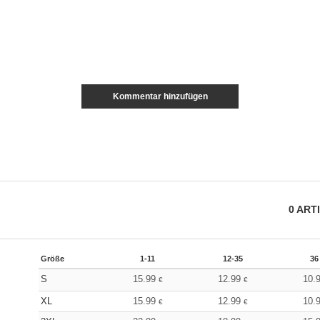
Kommentar hinzufügen
0
ART
Größe
1-11
12-35
36
S
15.99
12.99
10.
€
€
XL
15.99
12.99
10.
€
€