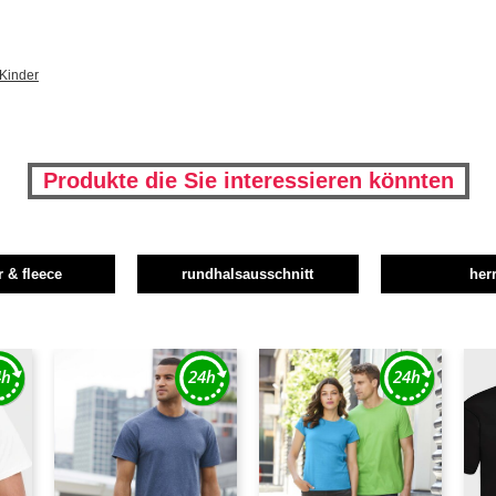
 Kinder
Produkte die Sie interessieren könnten
r & fleece
rundhalsausschnitt
her