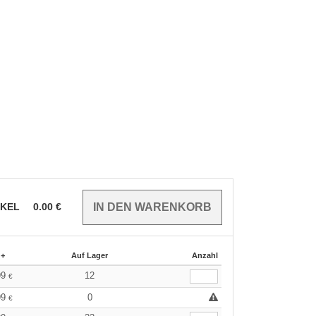
IKEL
0.00
€
 +
Auf Lager
Anzahl
99
12
€
99
0
€