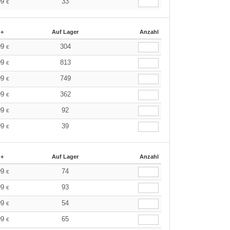
99
33
€
 +
Auf Lager
Anzahl
99
304
€
99
813
€
99
749
€
99
362
€
99
92
€
99
39
€
 +
Auf Lager
Anzahl
99
74
€
99
93
€
99
54
€
99
65
€