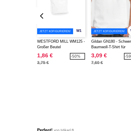
W1
JETZT KOFIGURIEREN!
JETZT KOFIGURIEREN!
WESTFORD MILL WM125 -
Gildan GN180 - Schwe
Großer Beutel
Baumwoll-T-Shirt für
Erwachsene
1,86 €
3,09 €
-50%
-5
3,75 €
7,60 €
Perfect!
von
Mikael B.