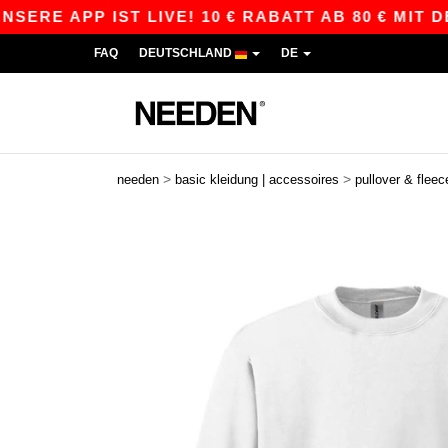
APP IST LIVE! 10 € RABATT AB 80 € MIT DEM CO
FAQ
DEUTSCHLAND
DE
>
>
needen
basic kleidung | accessoires
pullover & fleec