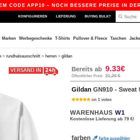
DE APP10 – NOCH BESSERE PREISE IN DER APP!
KONFIGURIEREN
LIEFERUNG
BUYING BULK?
Marken
Werbegeschenke
T-Shirts
Pullover & Fleece
Taschen
Jack
>
>
>
e
rundhalsausschnitt
herren
gildan
9.33€
Bereits ab
21,20 €
Öffentlicher Preis
Gildan
GN910 - Sweat 
on 1 votes
WARENHAUS
W1
Kostenlose Lieferung ab 79 €!
farben
farbe auswählen