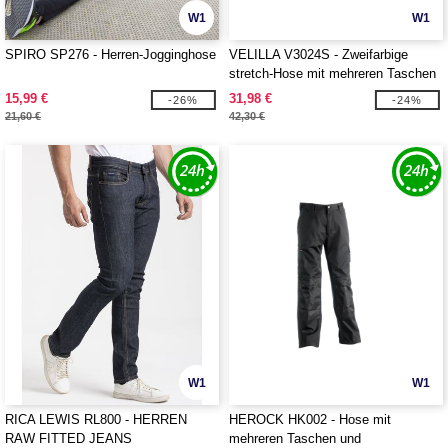
W1
W1
SPIRO SP276 - Herren-Jogginghose
VELILLA V3024S - Zweifarbige
stretch-Hose mit mehreren Taschen
15,99 €
31,98 €
-26%
-24%
21,60 €
42,30 €
W1
W1
RICA LEWIS RL800 - HERREN
HEROCK HK002 - Hose mit
RAW FITTED JEANS
mehreren Taschen und