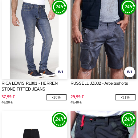
W1
W1
RICA LEWIS RL801 - HERREN
RUSSELL JZ002 - Arbeitsshorts
STONE FITTED JEANS
37,99 €
29,99 €
-18%
-31%
46,20 €
43,40 €