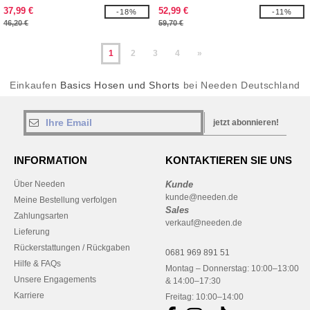
Verstärkungen
37,99 €
52,99 €
-18%
-11%
46,20 €
59,70 €
1
2
3
4
»
Einkaufen
Basics Hosen und Shorts
bei Needen Deutschland
jetzt abonnieren!
INFORMATION
KONTAKTIEREN SIE UNS
Über Needen
Kunde
kunde@needen.de
Meine Bestellung verfolgen
Sales
Zahlungsarten
verkauf@needen.de
Lieferung
Rückerstattungen / Rückgaben
0681 969 891 51
Hilfe & FAQs
Montag – Donnerstag: 10:00–13:00
Unsere Engagements
& 14:00–17:30
Karriere
Freitag: 10:00–14:00