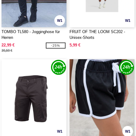
W1
W1
TOMBO TL580 - Jogginghose für
FRUIT OF THE LOOM SC202 -
Herren
Unisex-Shorts
22,99 €
5,99 €
-25%
30,50 €
W1
W1