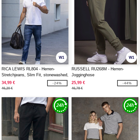
W1
W1
RICA LEWIS RL804 - Herren-
RUSSELL RU268M - Herren-
Stretchjeans, Slim Fit, stonewashed,
Jogginghose
gebürstet
34,99 €
25,99 €
-24%
-44%
46,20 €
46,78 €