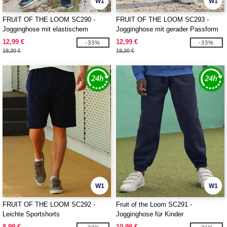
W1
W1
FRUIT OF THE LOOM SC290 -
FRUIT OF THE LOOM SC293 -
Jogginghose mit elastischem
Jogginghose mit gerader Passform
Beinabschluss
für Herren
12,99 €
12,99 €
-33%
-33%
19,30 €
19,30 €
W1
W1
FRUIT OF THE LOOM SC292 -
Fruit of the Loom SC291 -
Leichte Sportshorts
Jogginghose für Kinder
8,99 €
10,99 €