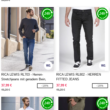
18,10 €
W1
W1
RICA LEWIS RL703 - Herren-
RICA LEWIS RL802 - HERREN
Stretchjeans mit geradem Bein,
FITTED JEANS
stonewashed
37,99 €
37,99 €
-18%
-18%
46,20 €
46,20 €