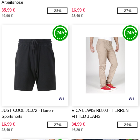
Arbeitshose
35,99 €
16,99 €
-28%
-27%
49,90 €
23,40 €
W1
W1
JUST COOL JC072 - Herren-
RICA LEWIS RL803 - HERREN
Sportshorts
FITTED JEANS
16,99 €
34,99 €
-27%
-24%
23,40 €
46,20 €