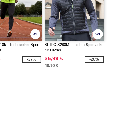
W1
W1
85 - Technischer Sport-
SPIRO S268M - Leichte Sportjacke
z
für Herren
€
35,99 €
-27%
-28%
49,90 €