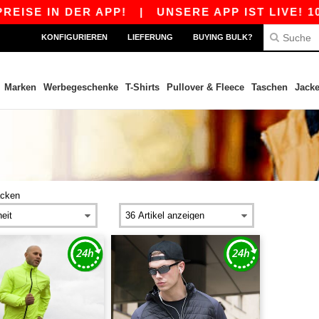
ISE IN DER APP!
|
UNSERE APP IST LIVE! 10 
KONFIGURIEREN
LIEFERUNG
BUYING BULK?
Marken
Werbegeschenke
T-Shirts
Pullover & Fleece
Taschen
Jack
acken