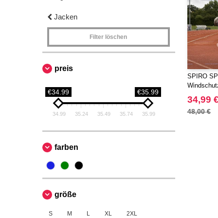
Jacken
Filter löschen
preis
SPIRO SP1
Windschut
€34.99
€35.99
34,99 
48,00 €
34.99
35.24
35.49
35.74
35.99
farben
größe
S
M
L
XL
2XL