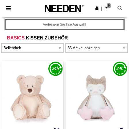
×
Needen App
0
App holen
|
Bessere Preise in der App!
Verfeinern Sie Ihre Auswahl
BASICS
KISSEN ZUBEHÖR