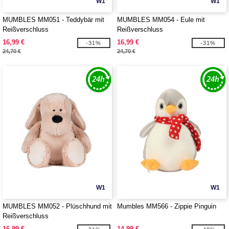
W1
W1
MUMBLES MM051 - Teddybär mit
MUMBLES MM054 - Eule mit
Reißverschluss
Reißverschluss
16,99 €
16,99 €
-31%
-31%
24,70 €
24,70 €
W1
W1
MUMBLES MM052 - Plüschhund mit
Mumbles MM566 - Zippie Pinguin
Reißverschluss
16,99 €
14,99 €