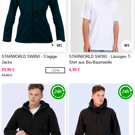
W1
W1
STARWORLD SW950 - 3 lagige
STARWORLD SW391 - Lässiges T-
Jacke
Shirt aus Bio-Baumwolle
29,99 €
6,99 €
-11%
33,80 €