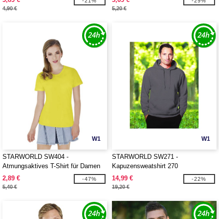
-21%
-29%
4,90 €
5,20 €
W1
W1
STARWORLD SW404 -
STARWORLD SW271 -
Atmungsaktives T-Shirt für Damen
Kapuzensweatshirt 270
2,89 €
14,99 €
-47%
-22%
5,40 €
19,20 €