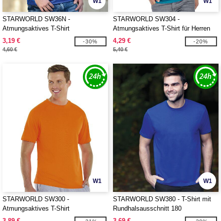
W1
W1
STARWORLD SW36N -
STARWORLD SW304 -
Atmungsaktives T-Shirt
Atmungsaktives T-Shirt für Herren
3,19 €
4,29 €
-30%
-20%
4,60 €
5,40 €
W1
W1
STARWORLD SW300 -
STARWORLD SW380 - T-Shirt mit
Atmungsaktives T-Shirt
Rundhalsausschnitt 180
3,89 €
3,69 €