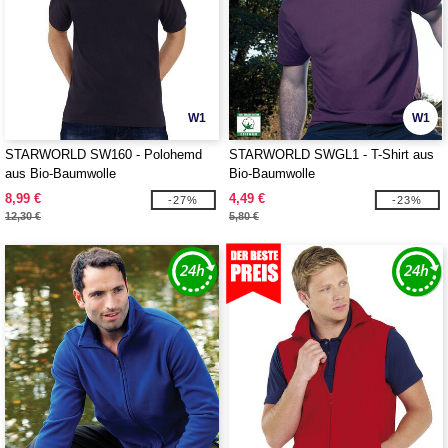
W1
W1
STARWORLD SW160 - Polohemd
STARWORLD SWGL1 - T-Shirt aus
aus Bio-Baumwolle
Bio-Baumwolle
8,99 €
4,49 €
-27%
-23%
12,30 €
5,80 €