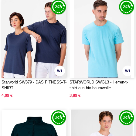
W1
W1
Starworld SW379 - DAS FITNESS-T-
STARWORLD SWGL3 - Herren-t-
SHIRT
shirt aus bio-baumwolle
4,09 €
3,89 €