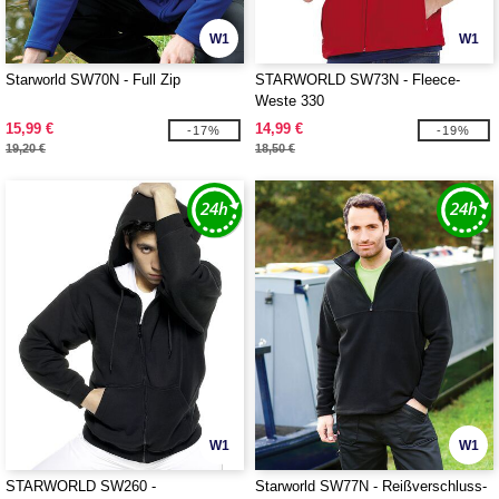
W1
W1
Starworld SW70N - Full Zip
STARWORLD SW73N - Fleece-
Weste 330
15,99 €
14,99 €
-17%
-19%
19,20 €
18,50 €
W1
W1
STARWORLD SW260 -
Starworld SW77N - Reißverschluss-