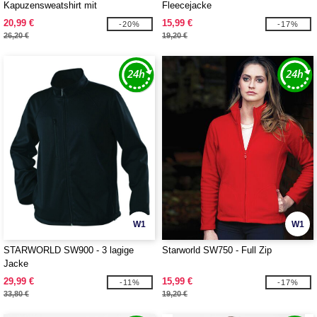
Kapuzensweatshirt mit
Fleecejacke
durchgehendem Reißverschluss 300
20,99 €
15,99 €
-20%
-17%
26,20 €
19,20 €
W1
W1
STARWORLD SW900 - 3 lagige
Starworld SW750 - Full Zip
Jacke
29,99 €
15,99 €
-11%
-17%
33,80 €
19,20 €