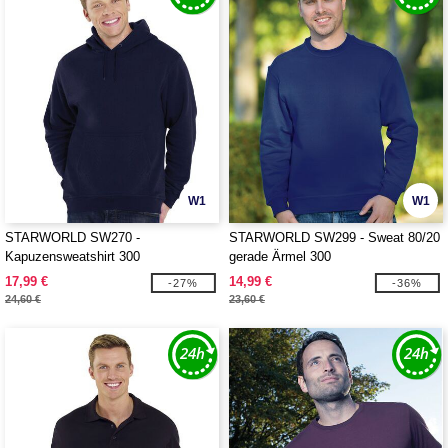
W1
W1
STARWORLD SW270 -
STARWORLD SW299 - Sweat 80/20
Kapuzensweatshirt 300
gerade Ärmel 300
17,99 €
14,99 €
-27%
-36%
24,60 €
23,60 €