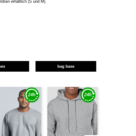
rößen erhältlich (S und M).
sex
bag base