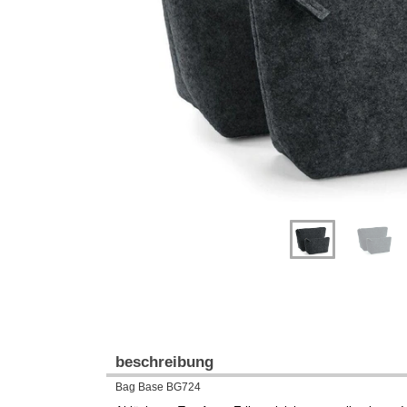
Previous
Next
beschreibung
Bag Base BG724