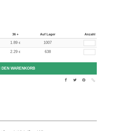
36 +
Auf Lager
Anzahl
1.89
1007
€
2.29
638
€