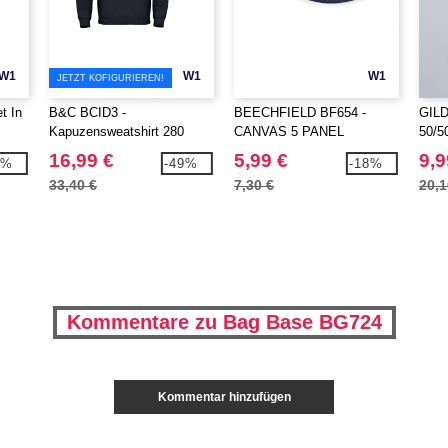
W1
W1
W1
JETZT KOFIGURIEREN!
t In
B&C BCID3 -
BEECHFIELD BF654 -
GILD
Kapuzensweatshirt 280
CANVAS 5 PANEL
50/5
CAMPER CAP
16,99 €
5,99 €
9,9
9%
-49%
-18%
33,40 €
7,30 €
20,1
Kommentare zu Bag Base BG724
Kommentar hinzufügen