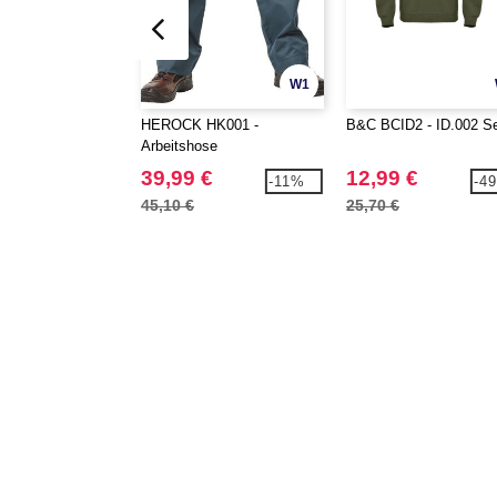
W1
HEROCK HK001 -
B&C BCID2 - ID.002 Se
Arbeitshose
39,99 €
12,99 €
-11%
-4
45,10 €
25,70 €