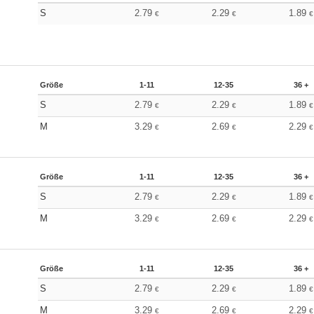
S
2.79
2.29
1.89
€
€
€
Größe
1-11
12-35
36 +
S
2.79
2.29
1.89
€
€
€
M
3.29
2.69
2.29
€
€
€
Größe
1-11
12-35
36 +
S
2.79
2.29
1.89
€
€
€
M
3.29
2.69
2.29
€
€
€
Größe
1-11
12-35
36 +
S
2.79
2.29
1.89
€
€
€
M
3.29
2.69
2.29
€
€
€