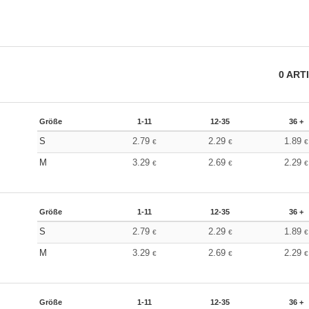
0
ART
Größe
1-11
12-35
36 +
S
2.79
2.29
1.89
€
€
€
M
3.29
2.69
2.29
€
€
€
Größe
1-11
12-35
36 +
S
2.79
2.29
1.89
€
€
€
M
3.29
2.69
2.29
€
€
€
Größe
1-11
12-35
36 +