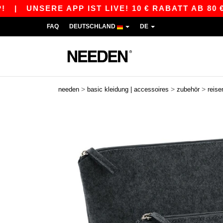
|
UNSERE APP IST LIVE! 10 € RABATT AB 80 € MI
FAQ
DEUTSCHLAND
DE
>
>
>
needen
basic kleidung | accessoires
zubehör
reise