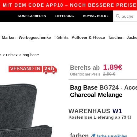
T DEM CODE APP10 – NOCH BESSERE PREISE IN D
KONFIGURIEREN
LIEFERUNG
BUYING BULK?
Marken
Werbegeschenke
T-Shirts
Pullover & Fleece
Taschen
Jack
>
>
n
unisex
bag base
1.89€
Bereits ab
2,50 €
Öffentlicher Preis
Bag Base
BG724 - Acce
Charcoal Melange
WARENHAUS
W1
Kostenlose Lieferung ab 79 €!
farben
farbe auswählen