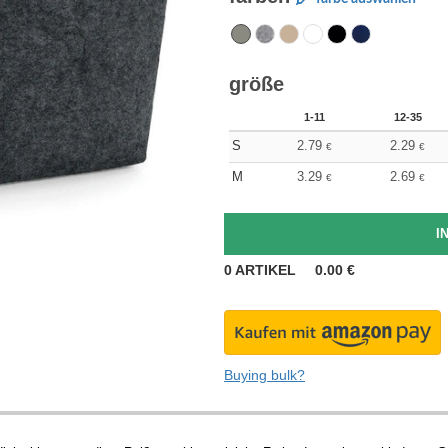
größe
1-11
12-35
S
2.79
2.29
€
€
M
3.29
2.69
€
€
0
ARTIKEL
0.00
€
Buying bulk?