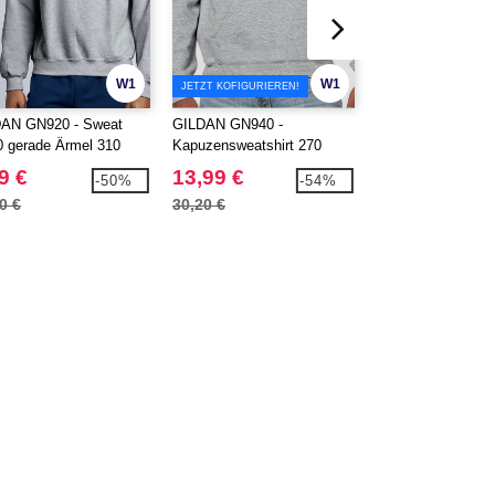
W1
W1
JETZT KOFIGURIEREN!
AN GN920 - Sweat
GILDAN GN940 -
FRUIT OF THE 
0 gerade Ärmel 310
Kapuzensweatshirt 270
SC250 - Sweatshir
gerade Ärmel 280
9 €
13,99 €
9,99 €
-50%
-54%
0 €
30,20 €
18,70 €