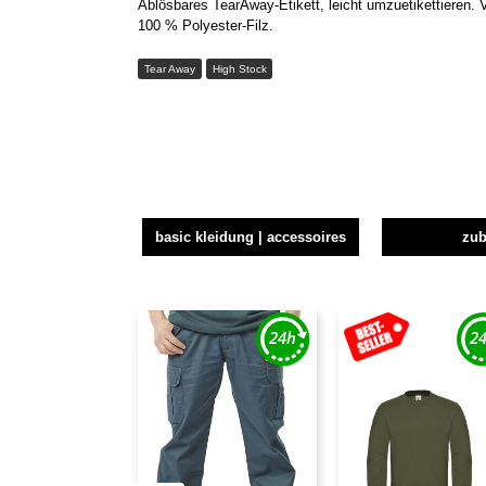
Ablösbares TearAway-Etikett, leicht umzuetikettieren. 
100 % Polyester-Filz.
Tear Away
High Stock
basic kleidung | accessoires
zu