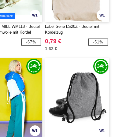
W1
W1
URIEREN!
ILL WM118 - Beutel
Label Serie LS20Z - Beutel mit
mwolle mit Kordel
Kordelzug
0,79 €
-67%
-51%
1,62 €
W1
W1