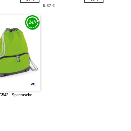
5,87 €
W1
542 - Sporttasche