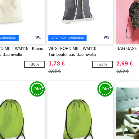
W1
W1
IGURIEREN!
JETZT KOFIGURIEREN!
 MILL WM115 - Kleine
WESTFORD MILL WM110 -
BAG BASE B
s Baumwolle
Turnbeutel aus Baumwolle
1,73 €
2,69 €
-80%
-53%
3,65 €
3,60 €