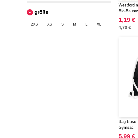
Westford 
Bio-Baumwo
größe
1,19 €
2XS
XS
S
M
L
XL
4,70 €
Bag Base 
Gymsac
5,99 €