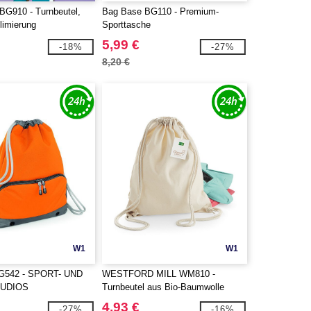
G910 - Turnbeutel,
Bag Base BG110 - Premium-
blimierung
Sporttasche
5,99 €
-18%
-27%
8,20 €
W1
W1
G542 - SPORT- UND
WESTFORD MILL WM810 -
TUDIOS
Turnbeutel aus Bio-Baumwolle
4,93 €
-27%
-16%