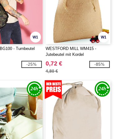
W1
W1
G100 - Turnbeutel
WESTFORD MILL WM415 -
Jutebeutel mit Kordel
0,72 €
-25%
-85%
4,80 €