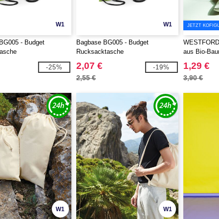
W1
W1
JETZT KOFIG
BG005 - Budget
Bagbase BG005 - Budget
WESTFORD M
asche
Rucksacktasche
aus Bio-Bau
2,07 €
1,29 €
-25%
-19%
2,55 €
3,90 €
W1
W1