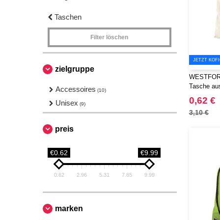
Taschen
Filter löschen
JETZT KOF
zielgruppe
WESTFORD
Tasche au
Accessoires
(10)
0,62 €
Unisex
(9)
3,10 €
preis
€0.62
€9.99
0.62
2.96
5.31
7.65
9.99
marken