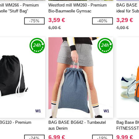
mill WM266 - Premium
Westford mill WM260 - Premium
BAG BASE B
lle “Stuff Bag“
Bio-Baumwolle Gymsac
ideal für Su
3,59 €
3,29 €
-75%
-40%
6,00 €
4,00 €
W1
W1
BG110 - Premium
BAG BASE BG642 - Turnbeutel
Bag Base B
aus Denim
FITNESSS
6,99 €
9,99 €
-24%
-19%