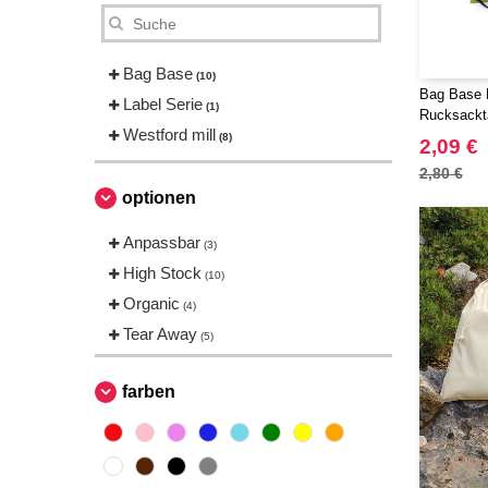
Bag Base
(10)
Bag Base 
Label Serie
(1)
Rucksackt
Westford mill
(8)
2,09 €
2,80 €
optionen
Anpassbar
(3)
High Stock
(10)
Organic
(4)
Tear Away
(5)
farben