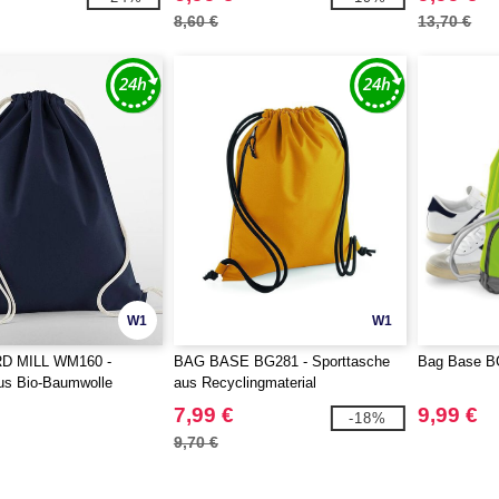
8,60 €
13,70 €
W1
W1
 MILL WM160 -
BAG BASE BG281 - Sporttasche
Bag Base BG
s Bio-Baumwolle
aus Recyclingmaterial
7,99 €
9,99 €
-18%
9,70 €