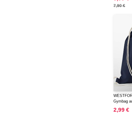
7,90 €
WESTFORD
Gymbag au
2,99 €