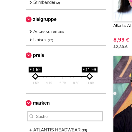
Stirnbänder
(2)
zielgruppe
Atlantis A
Accessoires
(33)
8,99 €
Unisex
(27)
12,30 €
preis
€1.59
€11.99
1.59
4.19
6.79
9.39
11.99
marken
ATLANTIS HEADWEAR
(35)