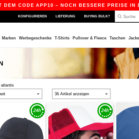
DE APP10 – NOCH BESSERE PREISE IN DER APP!
KONFIGURIEREN
LIEFERUNG
BUYING BULK?
Marken
Werbegeschenke
T-Shirts
Pullover & Fleece
Taschen
Jack
N
>
atlantis