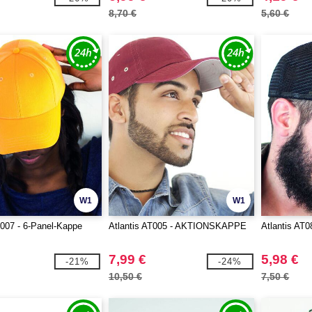
8,70 €
5,60 €
W1
W1
T007 - 6-Panel-Kappe
Atlantis AT005 - AKTIONSKAPPE
Atlantis AT0
7,99 €
5,98 €
-21%
-24%
10,50 €
7,50 €