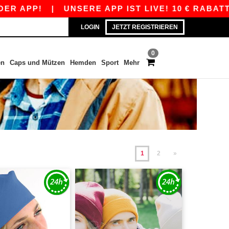
|
UNSERE APP IST LIVE! 10 € RABATT AB 80 € 
LOGIN
JETZT REGISTRIEREN
0
en
Caps und Mützen
Hemden
Sport
Mehr
1
2
»