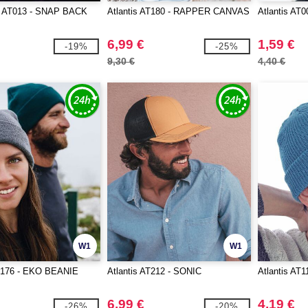
 AT013 - SNAP BACK
Atlantis AT180 - RAPPER CANVAS
Atlantis AT
6,99 €
1,59 €
-19%
-25%
9,30 €
4,40 €
W1
W1
AT176 - EKO BEANIE
Atlantis AT212 - SONIC
Atlantis AT1
6,99 €
4,19 €
-26%
-20%