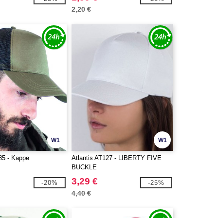
2,20 €
W1
W1
85 - Kappe
Atlantis AT127 - LIBERTY FIVE
BUCKLE
3,29 €
-20%
-25%
4,40 €