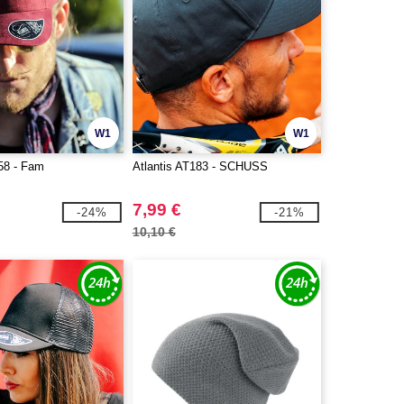
W1
W1
058 - Fam
Atlantis AT183 - SCHUSS
7,99 €
-24%
-21%
10,10 €