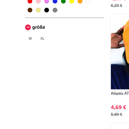
6,20 €
Regatta
(1)
Result
(21)
Russell
(3)
größe
Spiro
(1)
VELILLA
M
XL
(1)
Atlantis A
4,69 €
5,90 €