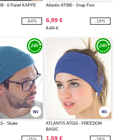
008 - 6 Panel KAPPE
Atlantis AT090 - Snap Five
6,99 €
-64%
-19%
8,60 €
W1
W1
15 - Skate
ATLANTIS AT016 - FREEDOM
BASIC
1,59 €
-25%
-28%