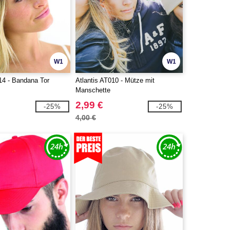
W1
W1
14 - Bandana Tor
Atlantis AT010 - Mütze mit
Manschette
2,99 €
-25%
-25%
4,00 €