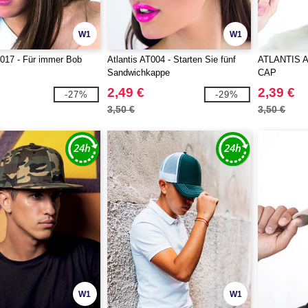
W1
W1
T017 - Für immer Bob
Atlantis AT004 - Starten Sie fünf
ATLANTIS A
Sandwichkappe
CAP
2,49 €
2,39 €
-27%
-29%
3,50 €
3,50 €
W1
W1