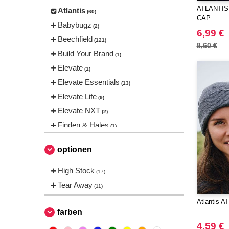
ATLANTIS
Atlantis
(60)
CAP
Babybugz
(2)
6,99 €
Beechfield
(121)
8,60 €
Build Your Brand
(1)
Elevate
(1)
Elevate Essentials
(13)
Elevate Life
(9)
Elevate NXT
(2)
Finden & Hales
(1)
Flexfit
(104)
optionen
Henbury
(1)
Karlowsky
High Stock
(1)
(17)
Korntex
Tear Away
(2)
(11)
Larkwood
(1)
Atlantis 
Neutral
farben
(4)
Quadra
4,59 €
(1)