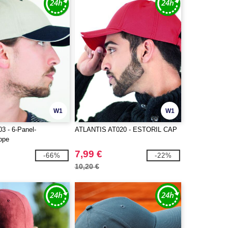
W1
W1
03 - 6-Panel-
ATLANTIS AT020 - ESTORIL CAP
ppe
7,99 €
-66%
-22%
10,20 €