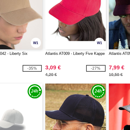
W1
W1
042 - Liberty Six
Atlantis AT009 - Liberty Five Kappe
Atlantis AT
3,09 €
7,99 €
-35%
-27%
4,20 €
10,50 €