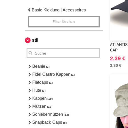
Basic Kleidung | Accessoires
Filter löschen
stil
ATLANTIS 
CAP
2,39 €
3,30 €
Beanie
(2)
Fidel Castro Kappen
(1)
Flatcaps
(1)
Hüte
(3)
Kappen
(19)
Mützen
(13)
Schiebermützen
(13)
Snapback Caps
(5)