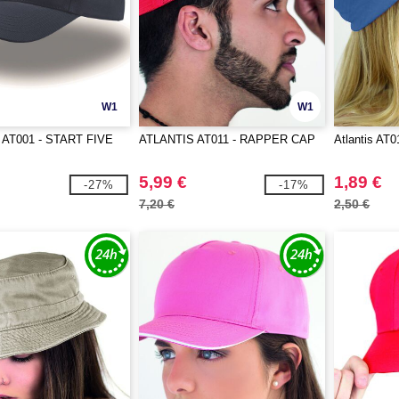
W1
W1
AT001 - START FIVE
ATLANTIS AT011 - RAPPER CAP
Atlantis AT0
5,99 €
1,89 €
-27%
-17%
7,20 €
2,50 €