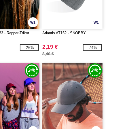
W1
W1
83 - Rapper-Trikot
Atlantis AT152 - SNOBBY
2,19 €
-26%
-74%
8,40 €