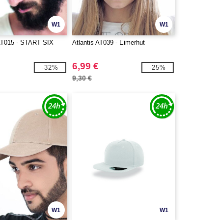
W1
W1
T015 - START SIX
Atlantis AT039 - Eimerhut
6,99 €
-32%
-25%
9,30 €
W1
W1