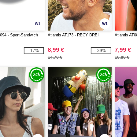
W1
W1
T094 - Sport-Sandwich
Atlantis AT173 - RECY DREI
Atlantis AT0
8,99 €
7,99 €
-17%
-39%
14,70 €
10,80 €