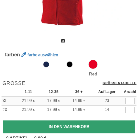
farben
farbe auswählen
Red
GRÖSSE
GRÖSSENTABELLE
1-11
12-35
36 +
Auf Lager
Anzahl
21.99
17.99
14.99
23
XL
€
€
€
21.99
17.99
14.99
14
2XL
€
€
€