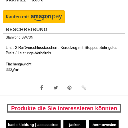
0
ARTIKEL
0.00
€
BESCHREIBUNG
Starworld SW73N
Lint . 2 Reißverschlusstaschen . Kordelzug mit Stopper. Sehr gutes
Preis / Leistungs-Verhältnis
Flächengewicht
330g/m²
Produkte die Sie interessieren könnten
basic kleidung | accessoires
jacken
thermowesten