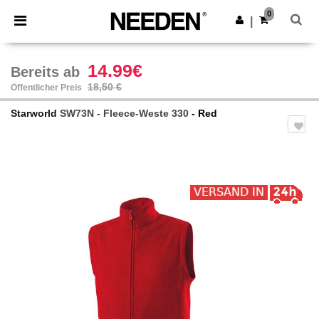
×
Needen App
0
App holen
|
Bessere Preise in der App!
14.99€
Bereits ab
18,50 €
Öffentlicher Preis
Starworld
SW73N - Fleece-Weste 330
- Red
Previous
Next