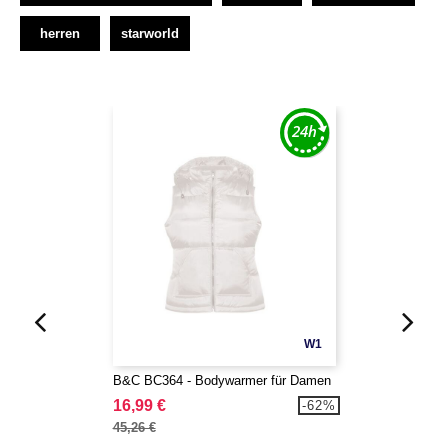
herren
starworld
W1
B&C BC364 - Bodywarmer für Damen
16,99 €
-62%
45,26 €