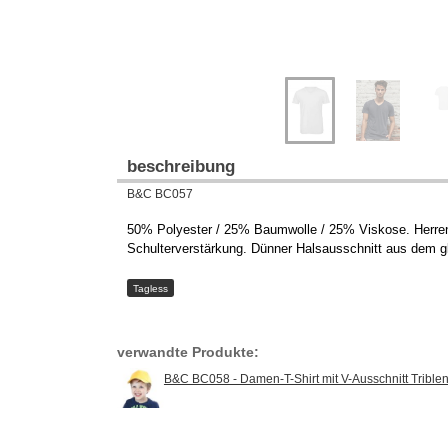
beschreibung
B&C BC057
50% Polyester / 25% Baumwolle / 25% Viskose. Herren-
Schulterverstärkung. Dünner Halsausschnitt aus dem gl
Tagless
verwandte Produkte:
B&C BC058 - Damen-T-Shirt mit V-Ausschnitt Trible