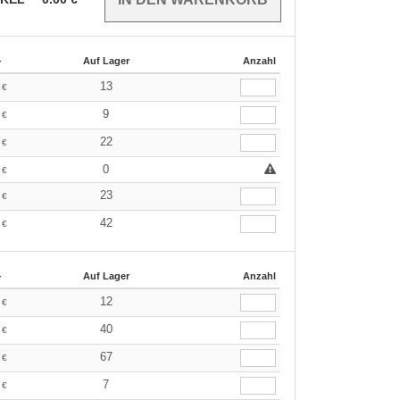
+
Auf Lager
Anzahl
9
13
€
9
9
€
9
22
€
9
0
€
9
23
€
9
42
€
+
Auf Lager
Anzahl
9
12
€
9
40
€
9
67
€
9
7
€