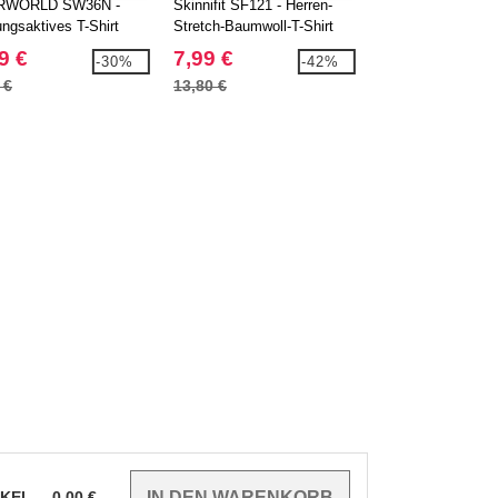
RWORLD SW36N -
Skinnifit SF121 - Herren-
Skinnifit SF122 - 
ngsaktives T-Shirt
Stretch-Baumwoll-T-Shirt
Stretch Cotton V-
T-Shirt
9 €
7,99 €
9,99 €
-30%
-42%
 €
13,80 €
13,10 €
IKEL
0.00
€