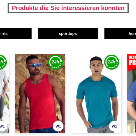
Produkte die Sie interessieren könnten
hirts
sporttops
her
W1
W1
W1