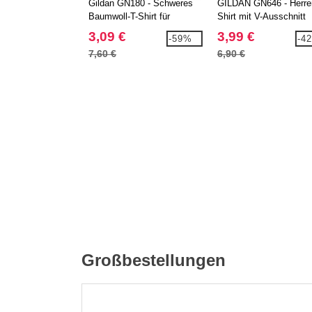
Gildan GN180 - Schweres
GILDAN GN646 - Herre
Baumwoll-T-Shirt für
Shirt mit V-Ausschnitt
Erwachsene
3,09 €
3,99 €
-59%
-4
7,60 €
6,90 €
Großbestellungen