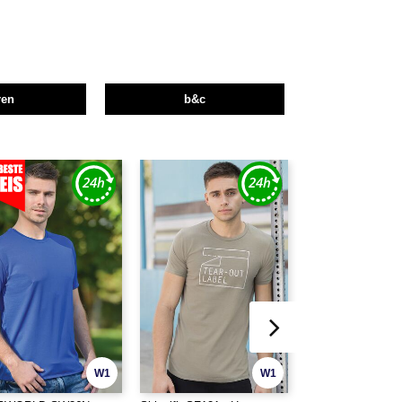
ren
b&c
W1
W1