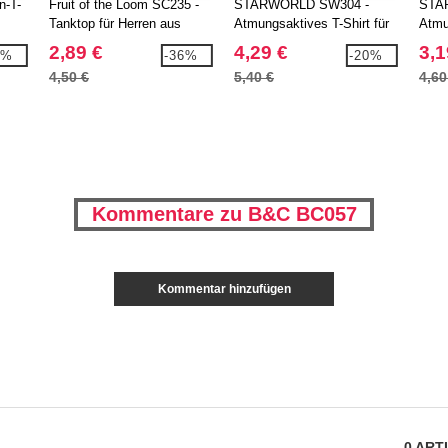
n-T-
Fruit of the Loom SC235 -
STARWORLD SW304 -
STA
Tanktop für Herren aus
Atmungsaktives T-Shirt für
Atmu
100% Baumwolle
Herren
2,89 €
4,29 €
3,1
2%
-36%
-20%
4,50 €
5,40 €
4,60
Kommentare zu B&C BC057
Kommentar hinzufügen
0
ART