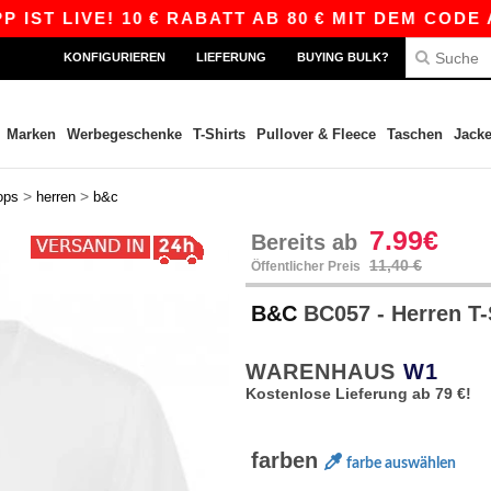
LIVE! 10 € RABATT AB 80 € MIT DEM CODE APP10
KONFIGURIEREN
LIEFERUNG
BUYING BULK?
Marken
Werbegeschenke
T-Shirts
Pullover & Fleece
Taschen
Jack
>
>
ops
herren
b&c
7.99€
Bereits ab
11,40 €
Öffentlicher Preis
B&C
BC057 - Herren T-
WARENHAUS
W1
Kostenlose Lieferung ab 79 €!
farben
farbe auswählen