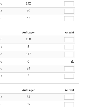
9
142
€
9
40
€
9
47
€
+
Auf Lager
Anzahl
9
138
€
9
5
€
9
117
€
9
0
€
9
24
€
9
2
€
+
Auf Lager
Anzahl
9
64
€
9
69
€