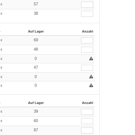
9
57
€
9
38
€
+
Auf Lager
Anzahl
9
69
€
9
48
€
9
0
€
9
47
€
9
0
€
9
0
€
+
Auf Lager
Anzahl
9
39
€
9
60
€
9
87
€