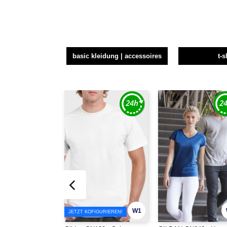
basic kleidung | accessoires
t-s
W1
JETZT KOFIGURIEREN!