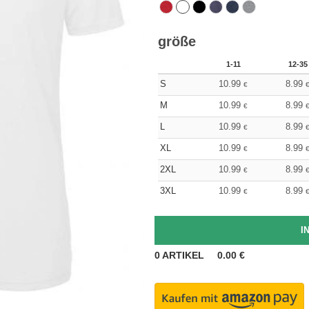
größe
1-11
12-35
S
10.99
8.99
€
M
10.99
8.99
€
L
10.99
8.99
€
XL
10.99
8.99
€
2XL
10.99
8.99
€
3XL
10.99
8.99
€
0
ARTIKEL
0.00
€