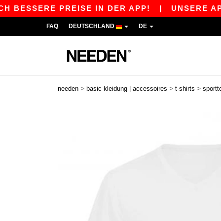
SSERE PREISE IN DER APP!
|
UNSERE APP IST 
FAQ
DEUTSCHLAND
DE
>
>
>
needen
basic kleidung | accessoires
t-shirts
sportt