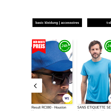
basic kleidung | accessoires
t-s
W1
Result RC080 - Houston
SANS ETIQUETTE SE1