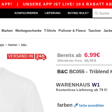
|
UNSERE APP IST LIVE! 10 € RABATT AB 80 € 
KONFIGURIEREN
LIEFERUNG
BUYING BULK?
Marken
Werbegeschenke
T-Shirts
Pullover & Fleece
Taschen
Jack
>
>
ops
herren
b&c
6.99€
Bereits ab
10,70 €
Öffentlicher Preis
B&C
BC055 - Triblend 
WARENHAUS
W1
Kostenlose Lieferung ab 79 €!
farben
farbe auswählen