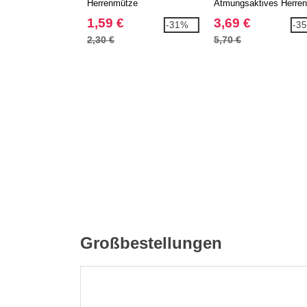
Herrenmütze
Atmungsaktives Herren
Shirt ohne Markenlabel
1,59 €
3,69 €
-31%
-3
2,30 €
5,70 €
Großbestellungen