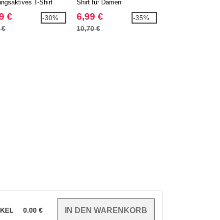
ngsaktives T-Shirt
Shirt für Damen
mit V-Ausschnitt
9 €
6,99 €
7,99 €
-30%
-35%
 €
10,70 €
11,40 €
IKEL
0.00
€