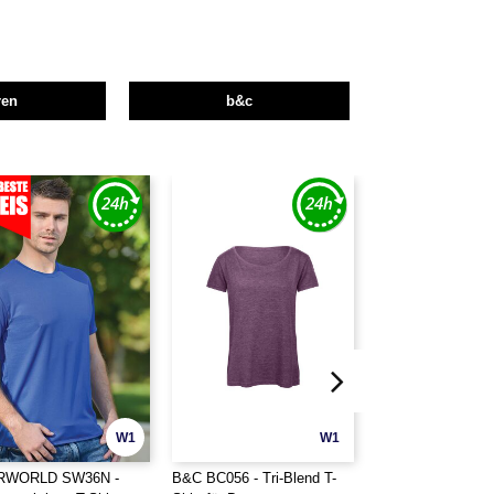
ren
b&c
W1
W1
RWORLD SW36N -
B&C BC056 - Tri-Blend T-
B&C BC057 - Herre