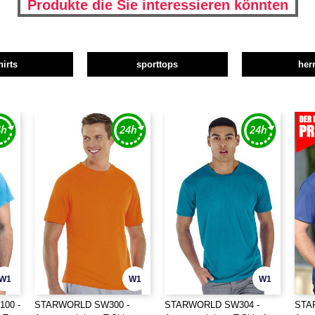
Produkte die Sie interessieren könnten
hirts
sporttops
her
W1
W1
W1
00 -
STARWORLD SW300 -
STARWORLD SW304 -
STA