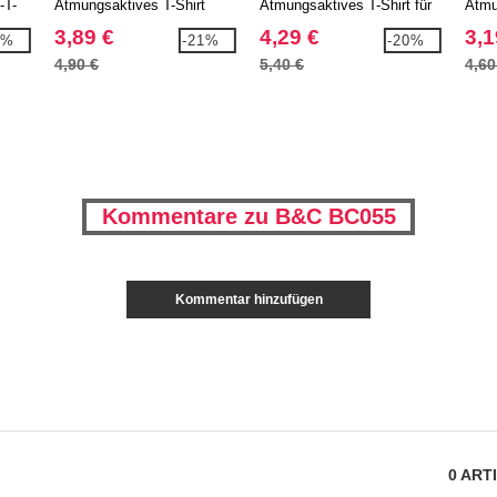
-T-
Atmungsaktives T-Shirt
Atmungsaktives T-Shirt für
Atmu
Herren
3,89 €
4,29 €
3,1
5%
-21%
-20%
4,90 €
5,40 €
4,60
Kommentare zu B&C BC055
Kommentar hinzufügen
0
ART