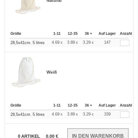
Natural
Größe
1-11
12-35
36 +
Auf Lager
Anzahl
4.69
3.89
3.29
147
28,5x41cm. 5 litres
€
€
€
Weiß
Größe
1-11
12-35
36 +
Auf Lager
Anzahl
4.69
3.89
3.29
339
28,5x41cm. 5 litres
€
€
€
0
ARTIKEL
0.00
€