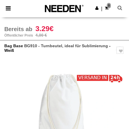
×
Needen App
0
App holen
|
Bessere Preise in der App!
3.29€
Bereits ab
4,00 €
Öffentlicher Preis
Bag Base
BG910 - Turnbeutel, ideal für Sublimierung
-
Weiß
Previous
Next