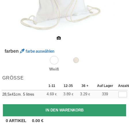
farben
farbe auswählen
Weiß
GRÖSSE
1-11
12-35
36 +
Auf Lager
Anzah
4.69
3.89
3.29
339
28,5x41cm. 5 litres
€
€
€
0
ARTIKEL
0.00
€