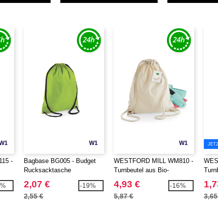
W1
W1
W1
JET
15 -
Bagbase BG005 - Budget
WESTFORD MILL WM810 -
WES
Rucksacktasche
Turnbeutel aus Bio-
Turn
Baumwolle
2,07 €
4,93 €
1,7
0%
-19%
-16%
2,55 €
5,87 €
3,65