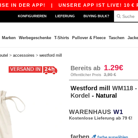
IN DER APP!
|
UNSERE APP IST LIVE! 10 € RAB
KONFIGURIEREN
LIEFERUNG
BUYING BULK?
Marken
Werbegeschenke
T-Shirts
Pullover & Fleece
Taschen
Jack
>
>
eutel
accessoires
westford mill
1.29€
Bereits ab
3,90 €
Öffentlicher Preis
Westford mill
WM118 - 
Kordel
- Natural
WARENHAUS
W1
Kostenlose Lieferung ab 79 €!
farben
farbe auswählen