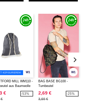
W1
W1
ZT KOFIGURIEREN!
TFORD MILL WM110 -
BAG BASE BG100 -
Label Serie LS20Z
beutel aus Baumwolle
Turnbeutel
mit Kordelzug
3 €
2,69 €
0,79 €
-53%
-25%
 €
3,60 €
1,62 €