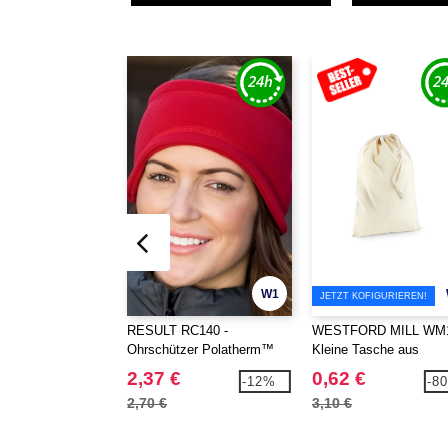
W1
JETZT KOFIGURIEREN!
RESULT RC140 -
WESTFORD MILL WM1
Ohrschützer Polatherm™
Kleine Tasche aus
Baumwolle
2,37 €
0,62 €
-12%
-8
2,70 €
3,10 €