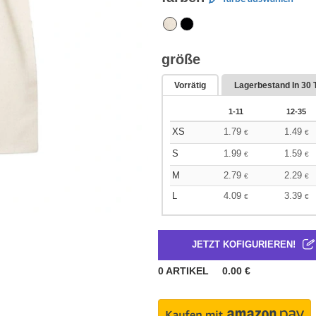
größe
Vorrätig
Lagerbestand In
30 
1-11
12-35
XS
1.79
1.49
€
€
S
1.99
1.59
€
€
M
2.79
2.29
€
€
L
4.09
3.39
€
€
JETZT KOFIGURIEREN!
0
ARTIKEL
0.00
€