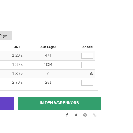
Tage
36 +
Auf Lager
Anzahl
1.29
474
€
1.39
1034
€
1.89
0
€
2.79
251
€