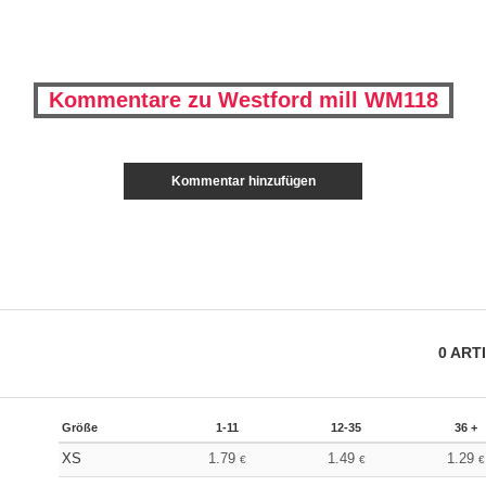
Kommentare zu Westford mill WM118
Kommentar hinzufügen
0
ART
Größe
1-11
12-35
36 +
XS
1.79
1.49
1.29
€
€
€