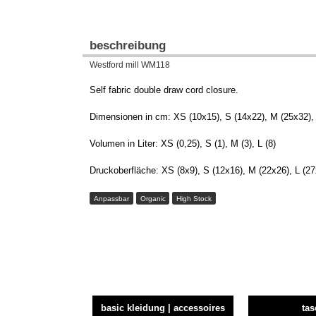
beschreibung
Westford mill WM118
Self fabric double draw cord closure.
Dimensionen in cm: XS (10x15), S (14x22), M (25x32),
Volumen in Liter: XS (0,25), S (1), M (3), L (8)
Druckoberfläche: XS (8x9), S (12x16), M (22x26), L (2
Anpassbar
Organic
High Stock
basic kleidung | accessoires
ta