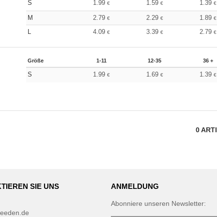
S
1.99
1.59
1.39
€
€
€
M
2.79
2.29
1.89
€
€
€
L
4.09
3.39
2.79
€
€
€
Größe
1-11
12-35
36 +
S
1.99
1.69
1.39
€
€
€
0
ART
TIEREN SIE UNS
ANMELDUNG
Abonniere unseren Newsletter:
eeden.de