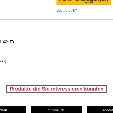
Buying bulk?
 L (30x47)
7x41)
Produkte die Sie interessieren könnten
schen
turnbeutel
access