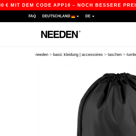
MIT DEM CODE APP10 – NOCH BESSERE PREISE IN
FAQ
DEUTSCHLAND
DE
>
>
>
needen
basic kleidung | accessoires
taschen
turnb