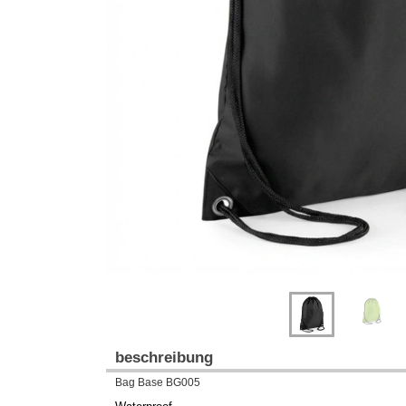
Previous
Next
beschreibung
Bag Base BG005