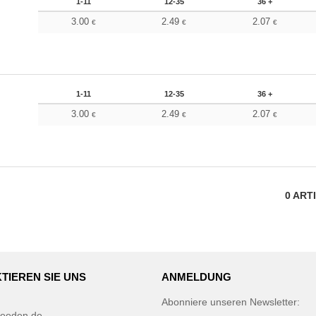
1-11
12-35
36 +
3.00
2.49
2.07
€
€
€
1-11
12-35
36 +
3.00
2.49
2.07
€
€
€
0
ART
TIEREN SIE UNS
ANMELDUNG
Abonniere unseren Newsletter:
eeden.de