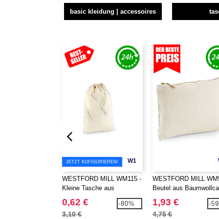
basic kleidung | accessoires
ta
W1
JETZT KOFIGURIEREN!
WESTFORD MILL WM115 -
WESTFORD MILL WM5
Kleine Tasche aus
Beutel aus Baumwollc
Baumwolle
0,62 €
1,93 €
-80%
-5
3,10 €
4,75 €