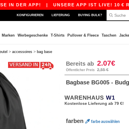
 DER APP!
|
UNSERE APP IST LIVE! 10 € RABA
KONFIGURIEREN
LIEFERUNG
BUYING BULK?
Marken
Werbegeschenke
T-Shirts
Pullover & Fleece
Taschen
Jack
>
>
eutel
accessoires
bag base
2.07€
Bereits ab
2,55 €
Öffentlicher Preis
Bagbase BG005 - Budg
WARENHAUS
W1
Kostenlose Lieferung ab 79 €!
farben
farbe auswählen