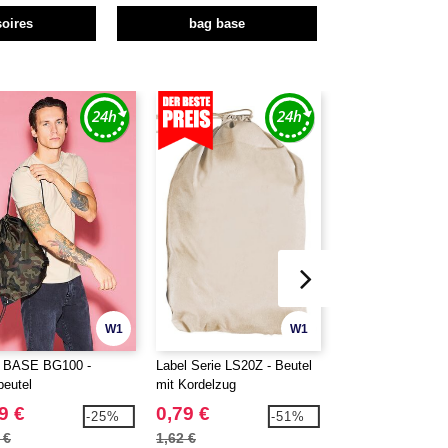
oires
bag base
W1
W1
 BASE BG100 -
Label Serie LS20Z - Beutel
Label Serie LS42O
beutel
mit Kordelzug
Einkaufstasche au
Baumwolle
9 €
0,79 €
1,50 €
-25%
-51%
 €
1,62 €
3,30 €