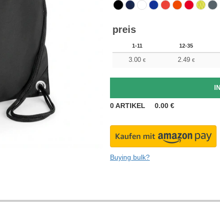
preis
1-11
12-35
3.00
2.49
€
€
0
ARTIKEL
0.00
€
Buying bulk?