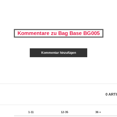
Kommentare zu Bag Base BG005
Kommentar hinzufügen
0
ART
1-11
12-35
36 +