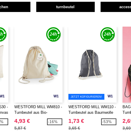
schen
turnbeutel
access
W1
W1
W1
JETZT KOFIGURIEREN!
30 -
WESTFORD MILL WM810 -
WESTFORD MILL WM110 -
BAG
anvas
Turnbeutel aus Bio-
Turnbeutel aus Baumwolle
Turn
Baumwolle
4,93 €
1,73 €
2,6
9%
-16%
-53%
5,87 €
3,65 €
3,60