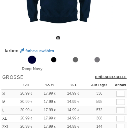
farben
farbe auswählen
Deep Navy
GRÖSSE
GRÖSSENTABELLE
1-11
12-35
36 +
Auf Lager
Anzahl
20.99
17.99
14.99
336
S
€
€
€
20.99
17.99
14.99
598
M
€
€
€
20.99
17.99
14.99
572
L
€
€
€
20.99
17.99
14.99
368
XL
€
€
€
20.99
17.99
14.99
144
2XL
€
€
€