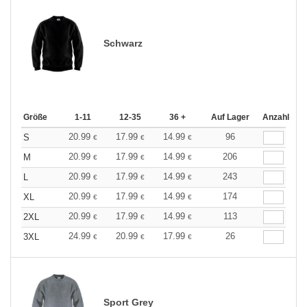
Schwarz
Größe
1-11
12-35
36 +
Auf Lager
Anzahl
20.99
17.99
14.99
96
S
€
€
€
20.99
17.99
14.99
206
M
€
€
€
20.99
17.99
14.99
243
L
€
€
€
20.99
17.99
14.99
174
XL
€
€
€
20.99
17.99
14.99
113
2XL
€
€
€
24.99
20.99
17.99
26
3XL
€
€
€
Sport Grey