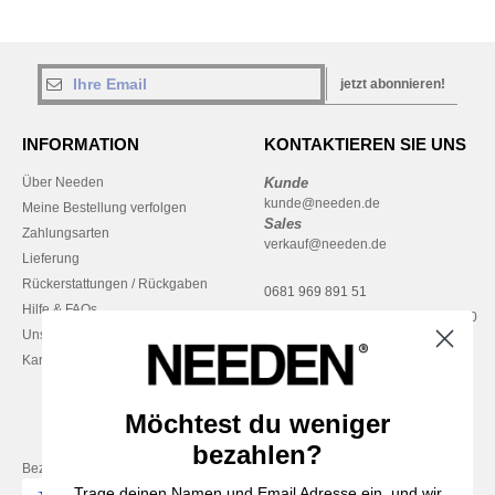
jetzt abonnieren!
INFORMATION
KONTAKTIEREN SIE UNS
Über Needen
Kunde
kunde@needen.de
Meine Bestellung verfolgen
Sales
Zahlungsarten
verkauf@needen.de
Lieferung
Rückerstattungen / Rückgaben
0681 969 891 51
Hilfe & FAQs
Montag – Donnerstag: 10:00–13:00
Unsere Engagements
& 14:00–17:30
Karriere
Freitag: 10:00–14:00
Möchtest du weniger
bezahlen?
Bezahlung mit
Trage deinen Namen und Email Adresse ein, und wir