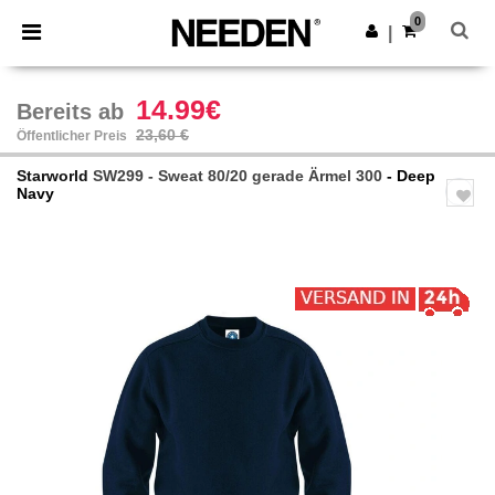
×
Needen App
0
App holen
|
Bessere Preise in der App!
14.99€
Bereits ab
23,60 €
Öffentlicher Preis
Starworld
SW299 - Sweat 80/20 gerade Ärmel 300
- Deep
Navy
Previous
Next