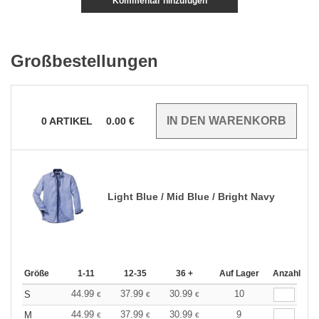
Kommentar hinzufügen
Großbestellungen
0
ARTIKEL
0.00
€
Light Blue / Mid Blue / Bright Navy
Größe
1-11
12-35
36 +
Auf Lager
Anzahl
44.99
37.99
30.99
10
S
€
€
€
44.99
37.99
30.99
9
M
€
€
€