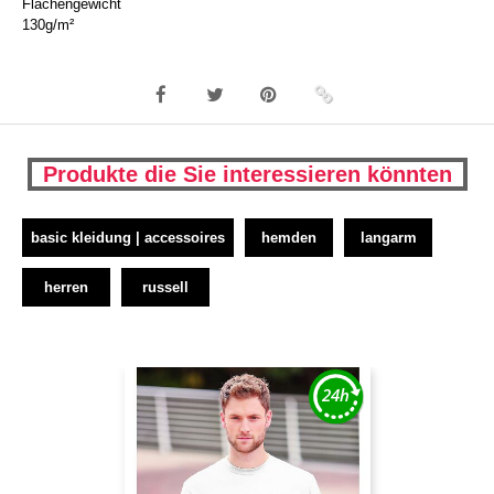
Flächengewicht
130g/m²
Produkte die Sie interessieren könnten
basic kleidung | accessoires
hemden
langarm
herren
russell