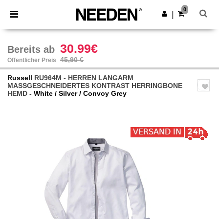
×
Needen App
0
App holen
|
Bessere Preise in der App!
30.99€
Bereits ab
45,90 €
Öffentlicher Preis
Russell
RU964M - HERREN LANGARM
MASSGESCHNEIDERTES KONTRAST HERRINGBONE
HEMD
- White / Silver / Convoy Grey
Previous
Next