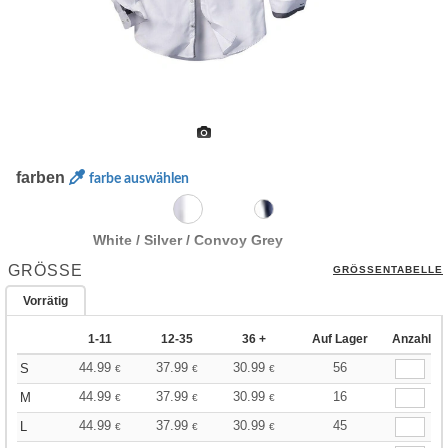
farben
farbe auswählen
White / Silver / Convoy Grey
GRÖSSE
GRÖSSENTABELLE
Vorrätig
1-11
12-35
36 +
Auf Lager
Anzahl
44.99
37.99
30.99
56
S
€
€
€
44.99
37.99
30.99
16
M
€
€
€
44.99
37.99
30.99
45
L
€
€
€