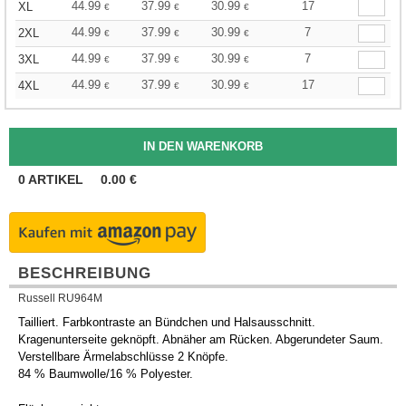
44.99
37.99
30.99
17
XL
€
€
€
44.99
37.99
30.99
7
2XL
€
€
€
44.99
37.99
30.99
7
3XL
€
€
€
44.99
37.99
30.99
17
4XL
€
€
€
0
ARTIKEL
0.00
€
BESCHREIBUNG
Russell RU964M
Tailliert. Farbkontraste an Bündchen und Halsausschnitt.
Kragenunterseite geknöpft. Abnäher am Rücken. Abgerundeter Saum.
Verstellbare Ärmelabschlüsse 2 Knöpfe.
84 % Baumwolle/16 % Polyester.