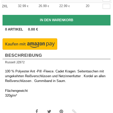
32.99
26.99
22.99
20
2XL
€
€
€
0
ARTIKEL
0.00
€
BESCHREIBUNG
Russell JZ872
100 % Polyester Ant -Pill -Fleece. Cadet Kragen. Seitentaschen mit
umgekehrten Reißverschlüssen und Netzinnenfutter . Kordel an allen
Reißverschlüssen . Gummiband in Saum.
Flächengewicht
320g/m²