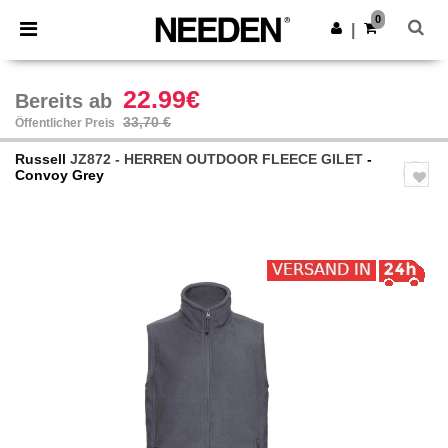
×
Needen App
0
App holen
|
Bessere Preise in der App!
22.99€
Bereits ab
33,70 €
Öffentlicher Preis
Russell
JZ872 - HERREN OUTDOOR FLEECE GILET
-
Convoy Grey
Previous
Next