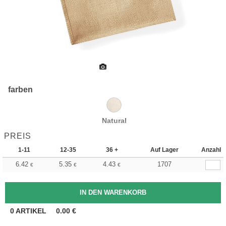
farben
Natural
PREIS
1-11
12-35
36 +
Auf Lager
Anzahl
6.42
5.35
4.43
1707
€
€
€
0
ARTIKEL
0.00
€