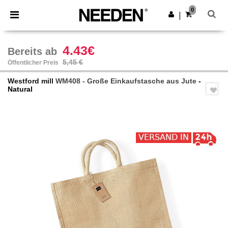
×
Needen App
0
App holen
|
Bessere Preise in der App!
4.43€
Bereits ab
5,45 €
Öffentlicher Preis
Westford mill
WM408 - Große Einkaufstasche aus Jute
-
Natural
Previous
Next