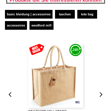
Produkte die Sie interessieren könnten
basic kleidung | accessoires
taschen
tote bag
accessoires
westford mill
W1