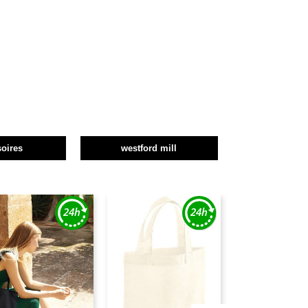
oires
westford mill