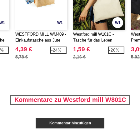
W1
W1
W1
WESTFORD MILL WM409 -
Westford mill W101C -
West
che
Einkaufstasche aus Jute
Tasche für das Leben
Prem
Kontrastgriffe
Tasc
4,39 €
1,59 €
3,0
6%
-24%
-26%
5,78 €
2,16 €
5,02
Kommentare zu Westford mill W801C
Kommentar hinzufügen