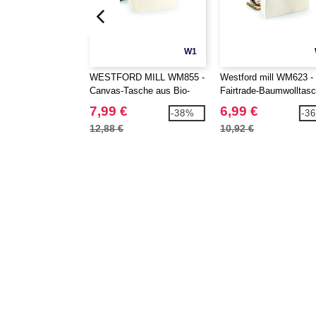
W1
WESTFORD MILL WM855 -
Westford mill WM623 -
Canvas-Tasche aus Bio-
Fairtrade-Baumwolltas
Baumwolle
7,99 €
6,99 €
-38%
-3
12,88 €
10,92 €