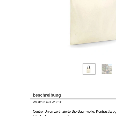
Previous
Next
beschreibung
Westford mill W801C
Control Union zertifizierte Bio-Baumwolle. Kontrastfar