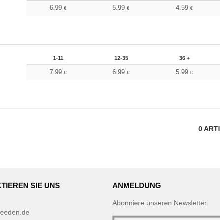
6.99
5.99
4.59
€
€
€
1-11
12-35
36 +
7.99
6.99
5.99
€
€
€
0
ART
TIEREN SIE UNS
ANMELDUNG
Abonniere unseren Newsletter:
eeden.de