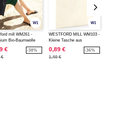
W1
W1
ford mill WM261 -
WESTFORD MILL WM103 -
WESTFORD MILL
ium Bio-Baumwolle
Kleine Tasche aus
Netztasche aus Bi
he
Baumwolle
Baumwolle
9 €
0,89 €
3,29 €
-38%
-36%
 €
1,40 €
5,88 €