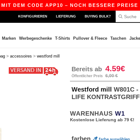
IT DEM CODE APP10 – NOCH BESSERE PREISE IN D
KONFIGURIEREN
LIEFERUNG
BUYING BULK?
Marken
Werbegeschenke
T-Shirts
Pullover & Fleece
Taschen
Jack
>
>
bag
accessoires
westford mill
4.59€
Bereits ab
6,00 €
Öffentlicher Preis
Westford mill
W801C -
LIFE KONTRASTGRIF
WARENHAUS
W1
Kostenlose Lieferung ab 79 €!
farben
farbe auswählen