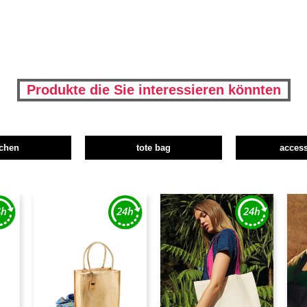
Produkte die Sie interessieren könnten
schen
tote bag
access