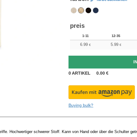
preis
1-11
12-35
6.99
5.99
€
€
0
ARTIKEL
0.00
€
Buying bulk?
bgriffe. Hochwertiger schwerer Stoff. Kann von Hand oder über die Schulter ge