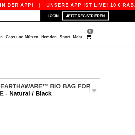
ER APP!
|
UNSERE APP IST LIVE! 10 € RABATT
LOGIN
JETZT REGISTRIEREN
0
en
Caps und Mützen
Hemden
Sport
Mehr
 EARTHAWARE™ BIO BAG FOR
FE
- Natural / Black