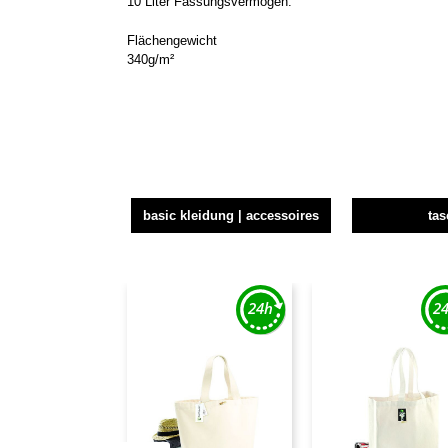
10 Liter Fassungsvermögen.
Flächengewicht
340g/m²
basic kleidung | accessoires
ta