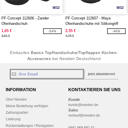
W32
W32
PF Concept 112606 - Zander
PF Concept 112607 - Maya
Ofenhandschuh
Ofenhandschuhe mit Silikongriff
1,65 €
2,55 €
-54%
-46%
3,61 €
4,70 €
Einkaufen
Basics Topfhandschuhe/Topflappen Küchen-
Accessoires
bei Needen Deutschland
jetzt abonnieren!
INFORMATION
KONTAKTIEREN SIE UNS
Über Needen
Kunde
kunde@needen.de
Meine Bestellung verfolgen
Sales
Zahlungsarten
verkauf@needen.de
Lieferung
Rückerstattungen / Rückgaben
0681 969 891 51