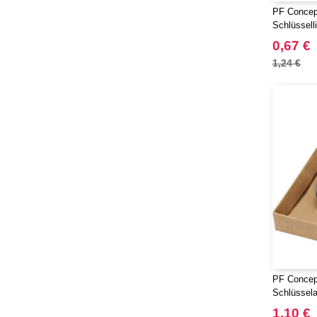
PF Concep
Schlüssell
0,67 €
1,24 €
PF Concep
Schlüssela
Flaschenöf
1,10 €