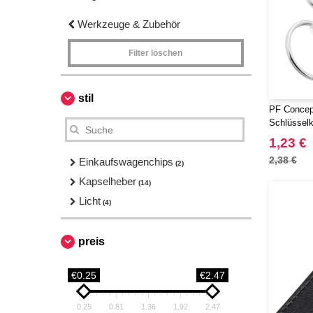
Werkzeuge & Zubehör
Filter löschen
stil
PF Concept
Schlüsselke
1,23 €
2,38 €
Einkaufswagenchips
(2)
Kapselheber
(14)
Licht
(4)
preis
€0.25
€2.47
0.25
0.81
1.36
1.92
2.47