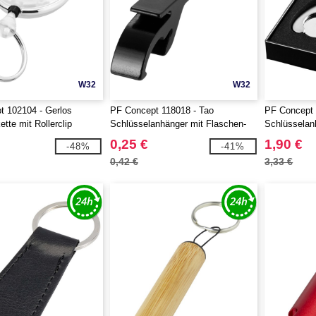
W32
W32
 102104 - Gerlos
PF Concept 118018 - Tao
PF Concept 
tte mit Rollerclip
Schlüsselanhänger mit Flaschen-
Schlüsselan
und Dosenöffner
0,25 €
1,90 €
-48%
-41%
0,42 €
3,33 €