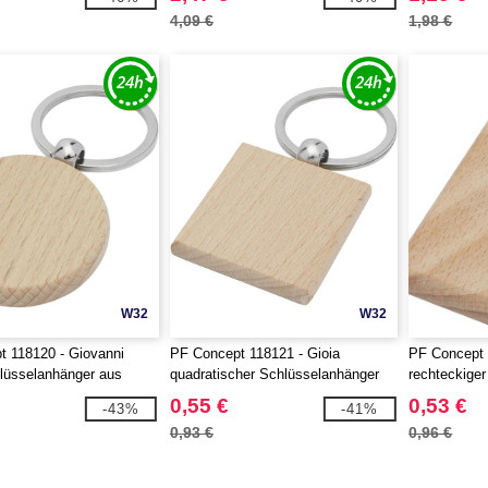
4,09 €
1,98 €
W32
W32
 118120 - Giovanni
PF Concept 118121 - Gioia
PF Concept 
lüsselanhänger aus
quadratischer Schlüsselanhänger
rechteckige
z
aus Buchenholz
aus Buchen
0,55 €
0,53 €
-43%
-41%
0,93 €
0,96 €