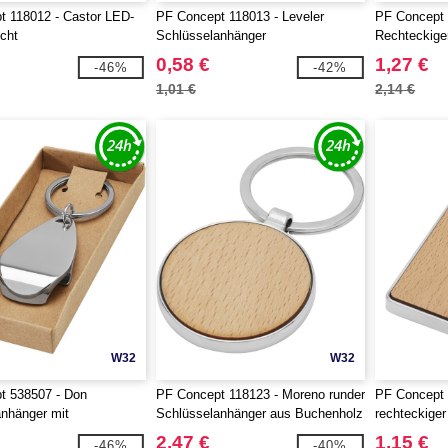
t 118012 - Castor LED-
PF Concept 118013 - Leveler
PF Concept 
icht
Schlüsselanhänger
Rechteckige
0,58 €
1,27 €
-46%
-42%
1,01 €
2,14 €
W32
W32
t 538507 - Don
PF Concept 118123 - Moreno runder
PF Concept 
nhänger mit
Schlüsselanhänger aus Buchenholz
rechteckige
fner
aus Buchen
2,47 €
1,15 €
-46%
-40%