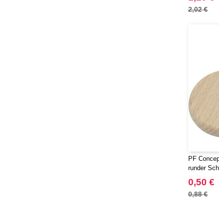
2,02 €
PF Concept
runder Sch
Buchenhol
0,50 €
0,88 €