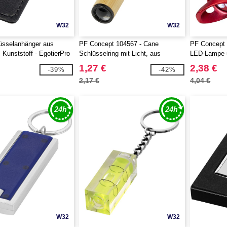
W32
W32
üsselanhänger aus
PF Concept 104567 - Cane
PF Concept 
 Kunststoff - EgotierPro
Schlüsselring mit Licht, aus
LED-Lampe u
Bambus
recyceltem 
1,27 €
2,38 €
-39%
-42%
Schlüsselan
2,17 €
4,04 €
W32
W32