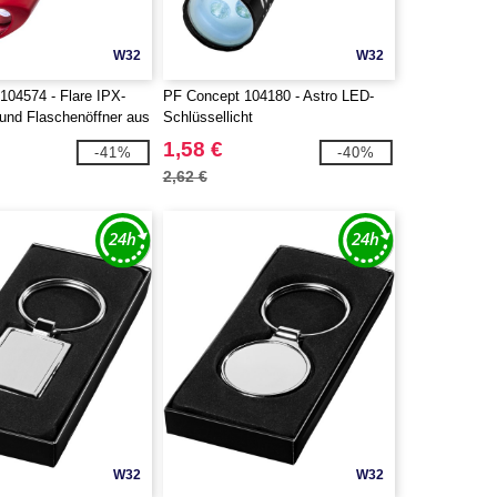
W32
W32
104574 - Flare IPX-
PF Concept 104180 - Astro LED-
nd Flaschenöffner aus
Schlüssellicht
Aluminium mit
1,58 €
-41%
-40%
hänger
2,62 €
W32
W32