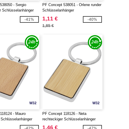
538050 - Sergio
PF Concept 538051 - Orlene runder
r Schlüsselanhänger
Schlüsselanhänger
1,11 €
-41%
-40%
1,85 €
W32
W32
118124 - Mauro
PF Concept 118126 - Neta
r Schlüsselanhänger
rechteckiger Schlüsselanhänger
holz
aus Bambus
1,46 €
-42%
-47%