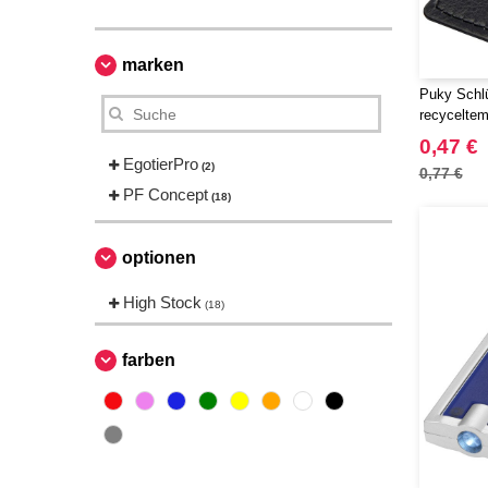
marken
Puky Schl
recyceltem
126341
0,47 €
EgotierPro
(2)
0,77 €
PF Concept
(18)
optionen
High Stock
(18)
farben