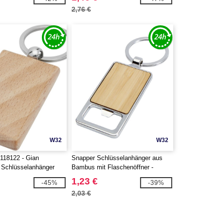
2,76 €
W32
W32
118122 - Gian
Snapper Schlüsselanhänger aus
r Schlüsselanhänger
Bambus mit Flaschenöffner -
holz
EgotierPro 126340
1,23 €
-45%
-39%
2,03 €