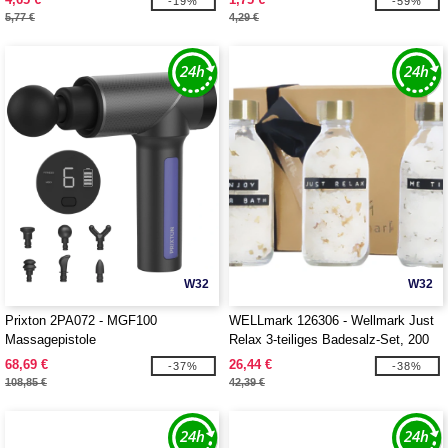
-19%
-59%
5,77 €
4,29 €
W32
W32
Prixton 2PA072 - MGF100
WELLmark 126306 - Wellmark Just
Massagepistole
Relax 3-teiliges Badesalz-Set, 200
ml
68,69 €
26,44 €
-37%
-38%
108,85 €
42,39 €