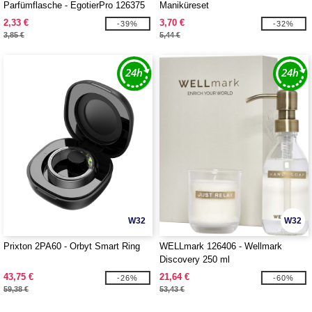
Parfümflasche - EgotierPro 126375
Maniküreset
2,33 €
3,70 €
-39%
-32%
3,85 €
5,44 €
W32
W32
Prixton 2PA60 - Orbyt Smart Ring
WELLmark 126406 - Wellmark
Discovery 250 ml
Handseifenspender und 150 g
43,75 €
21,64 €
-26%
-60%
Duftkerze im Set
59,38 €
53,43 €