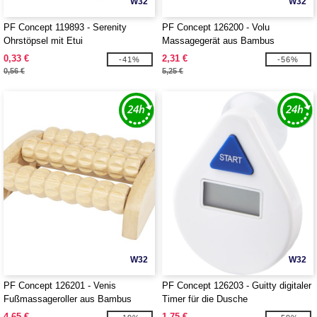
W32
W32
PF Concept 119893 - Serenity
PF Concept 126200 - Volu
Ohrstöpsel mit Etui
Massagegerät aus Bambus
0,33 €
2,31 €
-41%
-56%
0,56 €
5,25 €
W32
W32
PF Concept 126201 - Venis
PF Concept 126203 - Guitty digitaler
Fußmassageroller aus Bambus
Timer für die Dusche
4,65 €
1,75 €