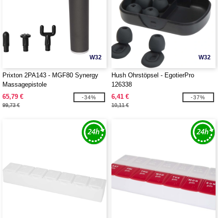
W32
W32
Prixton 2PA143 - MGF80 Synergy
Hush Ohrstöpsel - EgotierPro
Massagepistole
126338
65,79 €
6,41 €
-34%
-37%
99,73 €
10,11 €