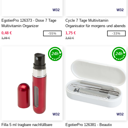
W32
W32
EgotierPro 126373 - Dose 7 Tage
Cycle 7 Tage Multivitamin
Multivitamin Organizer
Organisator für morgens und abends
- EgotierPro 126374
0,48 €
1,75 €
-55%
-33%
1,09 €
2,62 €
W32
W32
Filla 5 ml tragbare nachfüllbare
EgotierPro 126381 - Beautix