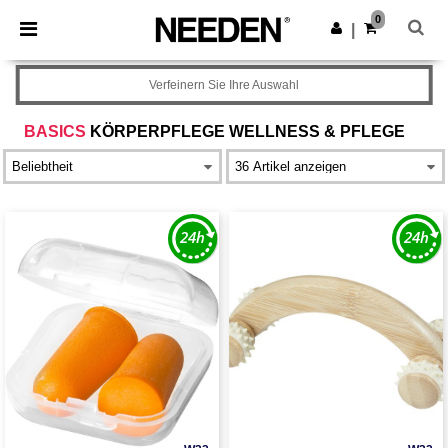
×
Needen App
0
App holen
|
Bessere Preise in der App!
Verfeinern Sie Ihre Auswahl
BASICS
KÖRPERPFLEGE WELLNESS & PFLEGE