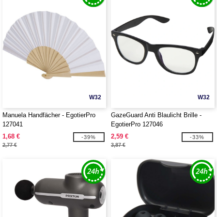
W32
W32
Manuela Handfächer - EgotierPro
GazeGuard Anti Blaulicht Brille -
127041
EgotierPro 127046
1,68 €
2,59 €
-39%
-33%
2,77 €
3,87 €