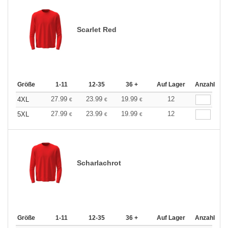
Scarlet Red
Größe
1-11
12-35
36 +
Auf Lager
Anzahl
27.99
23.99
19.99
12
4XL
€
€
€
27.99
23.99
19.99
12
5XL
€
€
€
Scharlachrot
Größe
1-11
12-35
36 +
Auf Lager
Anzahl