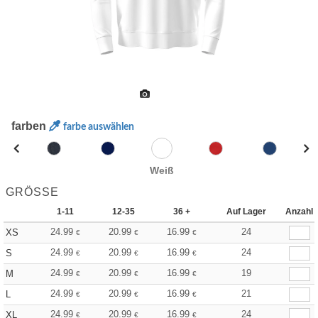
farben
farbe auswählen
Weiß
GRÖSSE
1-11
12-35
36 +
Auf Lager
Anzahl
24.99
20.99
16.99
24
XS
€
€
€
24.99
20.99
16.99
24
S
€
€
€
24.99
20.99
16.99
19
M
€
€
€
24.99
20.99
16.99
21
L
€
€
€
24.99
20.99
16.99
24
XL
€
€
€