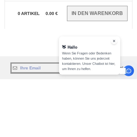
0
ARTIKEL
0.00
€
👋
Hallo
Wenn Sie Fragen oder Bedenken
haben, können Sie uns jederzeit
kontaktieren. Unser Chatbot ist hier,
jetzt abonnieren!
um Ihnen zu helfen.
INFORMATION
KONTAKTIEREN SIE UNS
Über Needen
Kunde
kunde@needen.de
Meine Bestellung verfolgen
Sales
Zahlungsarten
verkauf@needen.de
Lieferung
Rückerstattungen / Rückgaben
0681 969 891 51
Hilfe & FAQs
Montag – Donnerstag: 10:00–13:00