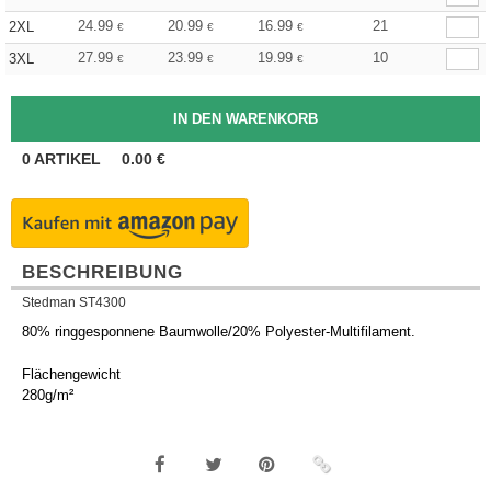
24.99
20.99
16.99
21
2XL
€
€
€
27.99
23.99
19.99
10
3XL
€
€
€
0
ARTIKEL
0.00
€
BESCHREIBUNG
Stedman ST4300
80% ringgesponnene Baumwolle/20% Polyester-Multifilament.
Flächengewicht
280g/m²