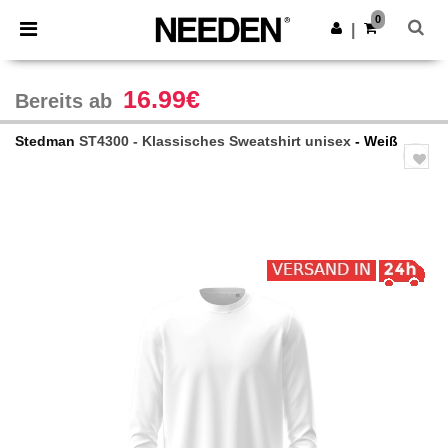
×
Needen App
0
App holen
|
Bessere Preise in der App!
16.99€
Bereits ab
Stedman
ST4300 - Klassisches Sweatshirt unisex
- Weiß
Previous
Next