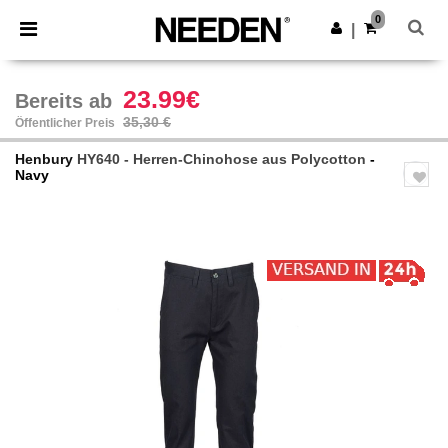
×
Needen App
0
App holen
|
Bessere Preise in der App!
23.99€
Bereits ab
35,30 €
Öffentlicher Preis
Henbury
HY640 - Herren-Chinohose aus Polycotton
-
Navy
Previous
Next