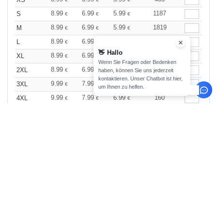
8.99
6.99
5.99
1187
S
€
€
€
8.99
6.99
5.99
1819
M
€
€
€
8.99
6.99
5.99
1665
L
€
€
€
👋
Hallo
8.99
6.99
5.99
1339
XL
€
€
€
Wenn Sie Fragen oder Bedenken
8.99
6.99
5.99
1030
2XL
€
€
€
haben, können Sie uns jederzeit
kontaktieren. Unser Chatbot ist hier,
9.99
7.99
6.99
374
3XL
€
€
€
um Ihnen zu helfen.
9.99
7.99
6.99
160
4XL
€
€
€
Wine
Größe
1-11
12-35
36 +
Auf Lager
Anzahl
9.99
7.99
6.99
25
XS
€
€
€