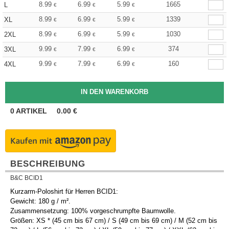
8.99
6.99
5.99
1665
L
€
€
€
8.99
6.99
5.99
1339
XL
€
€
€
8.99
6.99
5.99
1030
2XL
€
€
€
9.99
7.99
6.99
374
3XL
€
€
€
9.99
7.99
6.99
160
4XL
€
€
€
0
ARTIKEL
0.00
€
BESCHREIBUNG
B&C BCID1
Kurzarm-Poloshirt für Herren BCID1:
Gewicht: 180 g / m².
Zusammensetzung: 100% vorgeschrumpfte Baumwolle.
Größen: XS * (45 cm bis 67 cm) / S (49 cm bis 69 cm) / M (52 cm bis