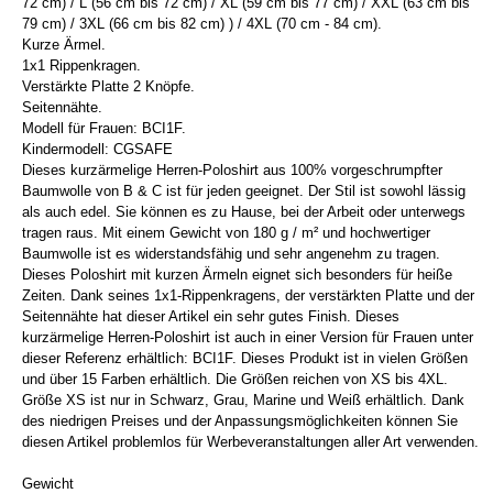
72 cm) / L (56 cm bis 72 cm) / XL (59 cm bis 77 cm) / XXL (63 cm bis
79 cm) / 3XL (66 cm bis 82 cm) ) / 4XL (70 cm - 84 cm).
Kurze Ärmel.
1x1 Rippenkragen.
Verstärkte Platte 2 Knöpfe.
Seitennähte.
Modell für Frauen: BCI1F.
Kindermodell: CGSAFE
Dieses kurzärmelige Herren-Poloshirt aus 100% vorgeschrumpfter
Baumwolle von B & C ist für jeden geeignet. Der Stil ist sowohl lässig
als auch edel. Sie können es zu Hause, bei der Arbeit oder unterwegs
tragen raus. Mit einem Gewicht von 180 g / m² und hochwertiger
Baumwolle ist es widerstandsfähig und sehr angenehm zu tragen.
Dieses Poloshirt mit kurzen Ärmeln eignet sich besonders für heiße
Zeiten. Dank seines 1x1-Rippenkragens, der verstärkten Platte und der
Seitennähte hat dieser Artikel ein sehr gutes Finish. Dieses
kurzärmelige Herren-Poloshirt ist auch in einer Version für Frauen unter
dieser Referenz erhältlich: BCI1F. Dieses Produkt ist in vielen Größen
und über 15 Farben erhältlich. Die Größen reichen von XS bis 4XL.
Größe XS ist nur in Schwarz, Grau, Marine und Weiß erhältlich. Dank
des niedrigen Preises und der Anpassungsmöglichkeiten können Sie
diesen Artikel problemlos für Werbeveranstaltungen aller Art verwenden.
Gewicht