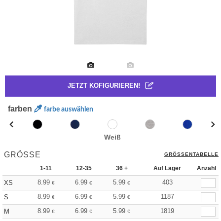
JETZT KOFIGURIEREN!
farben
farbe auswählen
Weiß
GRÖSSE
GRÖSSENTABELLE
1-11
12-35
36 +
Auf Lager
Anzahl
8.99
6.99
5.99
403
XS
€
€
€
8.99
6.99
5.99
1187
S
€
€
€
8.99
6.99
5.99
1819
M
€
€
€