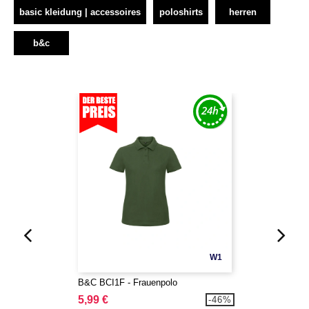
basic kleidung | accessoires
poloshirts
herren
b&c
W1
B&C BCI1F - Frauenpolo
5,99 €
-46%