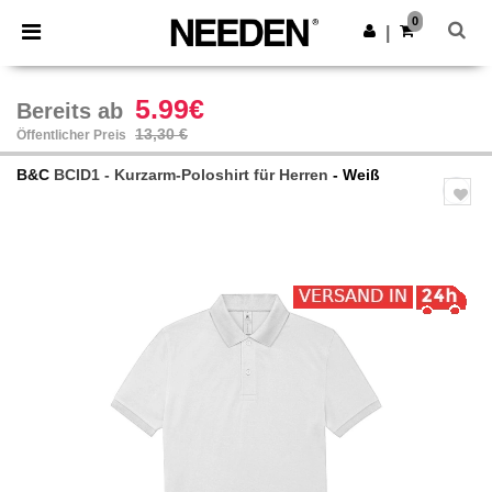
×
Needen App
0
App holen
|
Bessere Preise in der App!
5.99€
Bereits ab
13,30 €
Öffentlicher Preis
B&C
BCID1 - Kurzarm-Poloshirt für Herren
- Weiß
Previous
Next