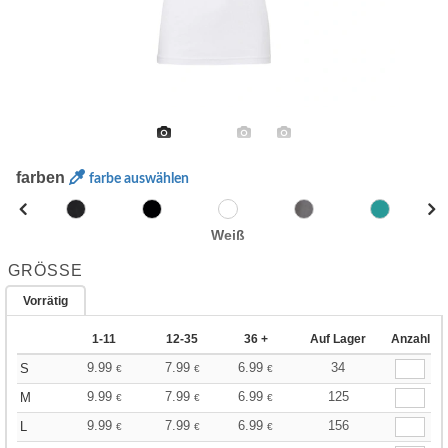
farben
farbe auswählen
Weiß
GRÖSSE
Vorrätig
1-11
12-35
36 +
Auf Lager
Anzahl
9.99
7.99
6.99
34
S
€
€
€
9.99
7.99
6.99
125
M
€
€
€
9.99
7.99
6.99
156
L
€
€
€