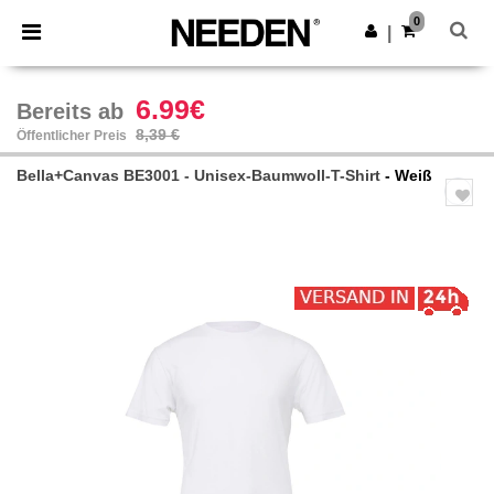
×
Needen App
0
App holen
|
Bessere Preise in der App!
6.99€
Bereits ab
8,39 €
Öffentlicher Preis
Bella+Canvas BE3001 - Unisex-Baumwoll-T-Shirt
- Weiß
Previous
Next