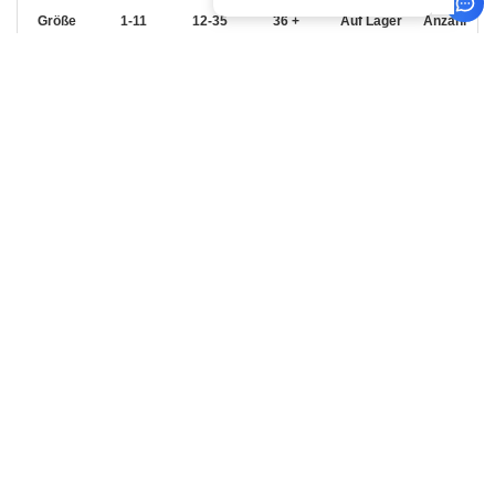
Größe
1-11
12-35
36 +
Auf Lager
Anzahl
15.99
13.99
10.99
54
3XL
€
€
€
18.99
15.99
13.99
24
4XL
€
€
€
Yellow
Größe
1-11
12-35
36 +
Auf Lager
Anzahl
9.99
7.99
6.99
46
S
€
€
€
9.99
7.99
6.99
43
M
€
€
€
9.99
7.99
6.99
25
L
€
€
€
9.99
7.99
6.99
71
XL
€
€
€
12.99
10.99
8.99
65
XXL
€
€
€