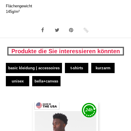
Flächengewicht
145g/m²
Produkte die Sie interessieren könnten
basic kleidung | accessoires
t-shirts
kurzarm
unisex
bella+canvas