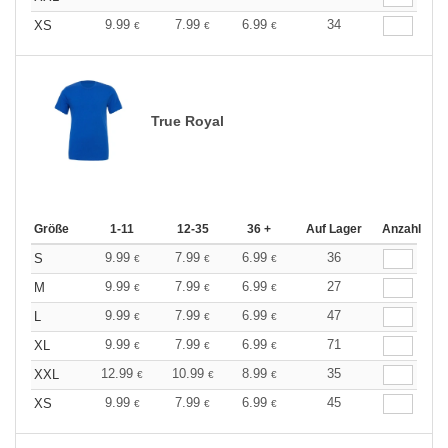
9.99
7.99
6.99
34
XS
€
€
€
True Royal
Größe
1-11
12-35
36 +
Auf Lager
Anzahl
9.99
7.99
6.99
36
S
€
€
€
9.99
7.99
6.99
27
M
€
€
€
9.99
7.99
6.99
47
L
€
€
€
9.99
7.99
6.99
71
XL
€
€
€
12.99
10.99
8.99
35
XXL
€
€
€
9.99
7.99
6.99
45
XS
€
€
€