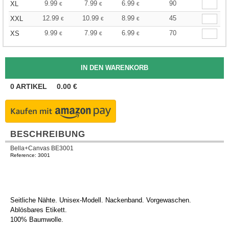
9.99
7.99
6.99
90
XL
€
€
€
12.99
10.99
8.99
45
XXL
€
€
€
9.99
7.99
6.99
70
XS
€
€
€
0
ARTIKEL
0.00
€
BESCHREIBUNG
Bella+Canvas BE3001
Reference: 3001
Seitliche Nähte. Unisex-Modell. Nackenband. Vorgewaschen.
Ablösbares Etikett.
100% Baumwolle.