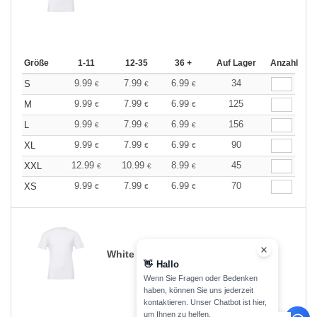
Größe
1-11
12-35
36 +
Auf Lager
Anzahl
9.99
7.99
6.99
34
S
€
€
€
9.99
7.99
6.99
125
M
€
€
€
9.99
7.99
6.99
156
L
€
€
€
9.99
7.99
6.99
90
XL
€
€
€
12.99
10.99
8.99
45
XXL
€
€
€
9.99
7.99
6.99
70
XS
€
€
€
White
👋
Hallo
Wenn Sie Fragen oder Bedenken
haben, können Sie uns jederzeit
kontaktieren. Unser Chatbot ist hier,
um Ihnen zu helfen.