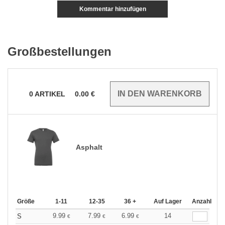
Kommentar hinzufügen
Großbestellungen
0
ARTIKEL
0.00
€
Asphalt
Größe
1-11
12-35
36 +
Auf Lager
Anzahl
9.99
7.99
6.99
14
S
€
€
€