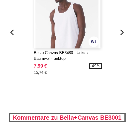
W1
Bella+Canvas BE3480 - Unisex-
Baumwoll-Tanktop
7,99 €
-49%
15,74 €
Kommentare zu Bella+Canvas BE3001