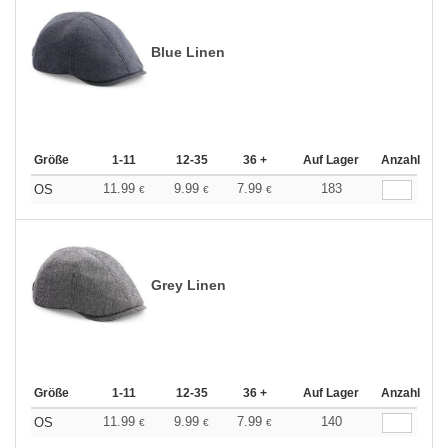
Blue Linen
Größe
1-11
12-35
36 +
Auf Lager
Anzahl
11.99
9.99
7.99
183
OS
€
€
€
Grey Linen
Größe
1-11
12-35
36 +
Auf Lager
Anzahl
11.99
9.99
7.99
140
OS
€
€
€