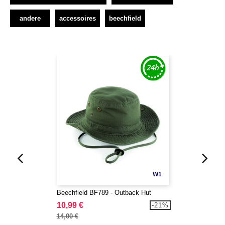
andere
accessoires
beechfield
W1
Beechfield BF789 - Outback Hut
10,99 €
-21%
14,00 €