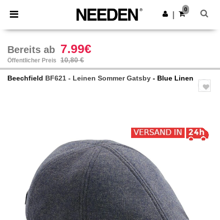
×
Needen App
0
App holen
|
Bessere Preise in der App!
7.99€
Bereits ab
10,80 €
Öffentlicher Preis
Beechfield
BF621 - Leinen Sommer Gatsby
- Blue Linen
Previous
Next