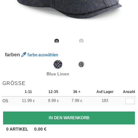
farben
farbe auswählen
Blue Linen
GRÖSSE
1-11
12-35
36 +
Auf Lager
Anzahl
11.99
9.99
7.99
183
OS
€
€
€
0
ARTIKEL
0.00
€