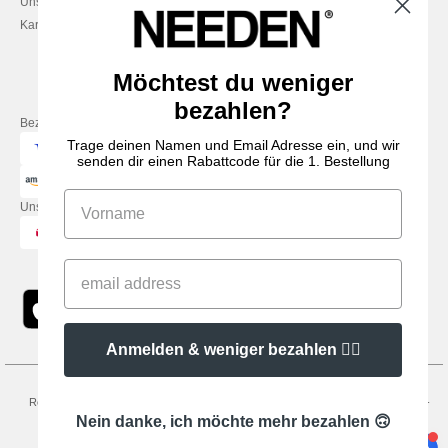
Unsere Engagements
& 14:00–17:30
Karriere
Freitag: 10:00–14:00
Möchtest du weniger
bezahlen?
Bezahlung mit
Trage deinen Namen und Email Adresse ein, und wir
senden dir einen Rabattcode für die 1. Bestellung
Unsere Paketzusteller
Anmelden & weniger bezahlen 👍🏼
Rechtliche Hinweise
-
Datenschutzbestimmungen
-
Bedingungen und Konditionen
-
General Contract Conditions
-
Cookie-Richtlinie
-
Site Map
Copyright 2026
Nein danke, ich möchte mehr bezahlen 🙃
needen.de - Alle Rechte vorbehalten