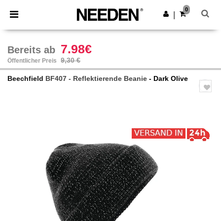
×
Needen App
0
App holen
|
Bessere Preise in der App!
7.98€
Bereits ab
9,30 €
Öffentlicher Preis
Beechfield
BF407 - Reflektierende Beanie
- Dark Olive
Previous
Next