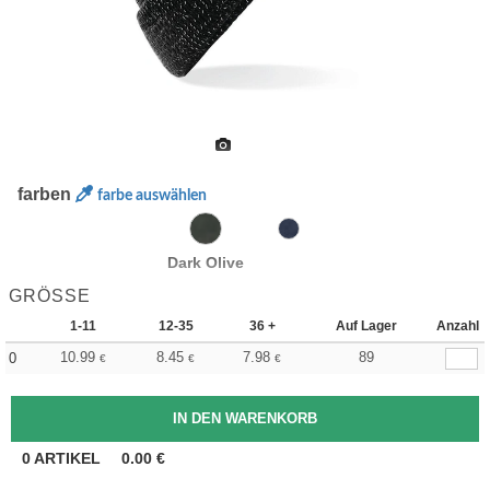
farben
farbe auswählen
Dark Olive
GRÖSSE
1-11
12-35
36 +
Auf Lager
Anzahl
10.99
8.45
7.98
89
0
€
€
€
0
ARTIKEL
0.00
€