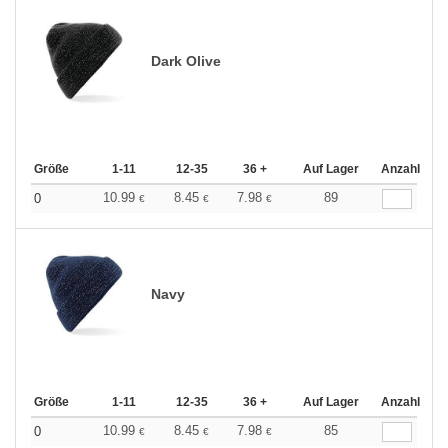
Dark Olive
Größe
1-11
12-35
36 +
Auf Lager
Anzahl
10.99
8.45
7.98
89
0
€
€
€
Navy
Größe
1-11
12-35
36 +
Auf Lager
Anzahl
10.99
8.45
7.98
85
0
€
€
€