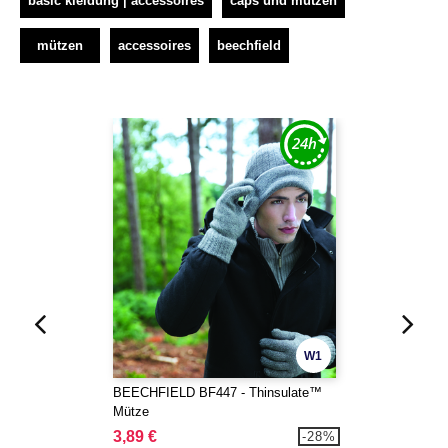
basic kleidung | accessoires
caps und mützen
mützen
accessoires
beechfield
W1
BEECHFIELD BF447 - Thinsulate™
Mütze
3,89 €
-28%