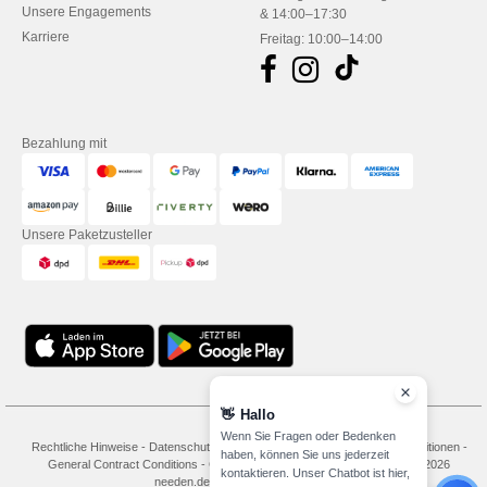
Unsere Engagements
& 14:00–17:30
Karriere
Freitag: 10:00–14:00
Bezahlung mit
Unsere Paketzusteller
👋
Hallo
Wenn Sie Fragen oder Bedenken
Rechtliche Hinweise
-
Datenschutzbestimmungen
-
Bedingungen und Konditionen
-
haben, können Sie uns jederzeit
General Contract Conditions
-
Cookie-Richtlinie
-
Site Map
Copyright 2026
kontaktieren. Unser Chatbot ist hier,
needen.de - Alle Rechte vorbehalten