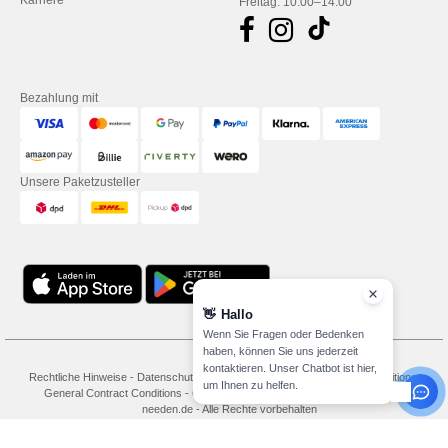
Karriere
Freitag: 10:00–14:00
Bezahlung mit
Unsere Paketzusteller
👋
Hallo
Wenn Sie Fragen oder Bedenken
haben, können Sie uns jederzeit
kontaktieren. Unser Chatbot ist hier,
Rechtliche Hinweise
-
Datenschutzbestimmungen
-
Bedingungen und Konditionen
-
um Ihnen zu helfen.
General Contract Conditions
-
Cookie-Richtlinie
-
Site Map
Copyright 2026
needen.de - Alle Rechte vorbehalten