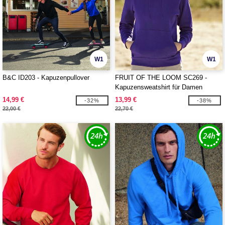
W1
W1
B&C ID203 - Kapuzenpullover
FRUIT OF THE LOOM SC269 -
Kapuzensweatshirt für Damen
14,99 €
13,99 €
-32%
-38%
22,00 €
22,70 €