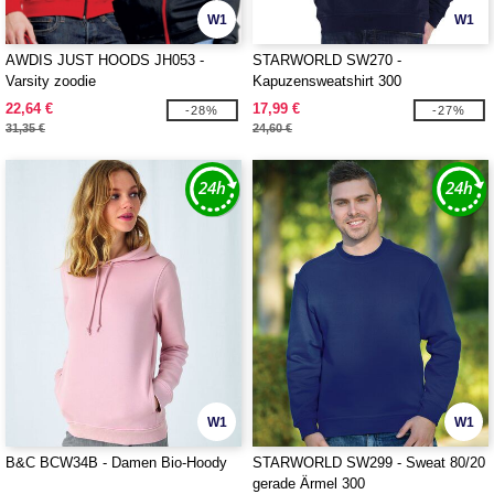
W1
W1
AWDIS JUST HOODS JH053 -
STARWORLD SW270 -
Varsity zoodie
Kapuzensweatshirt 300
22,64 €
17,99 €
-28%
-27%
31,35 €
24,60 €
W1
W1
B&C BCW34B - Damen Bio-Hoody
STARWORLD SW299 - Sweat 80/20
gerade Ärmel 300