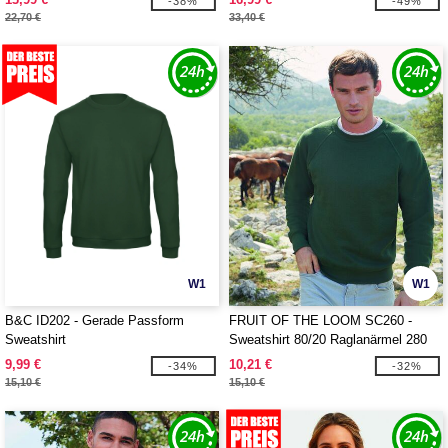
-38%
-49%
22,70 €
33,40 €
W1
W1
B&C ID202 - Gerade Passform
FRUIT OF THE LOOM SC260 -
Sweatshirt
Sweatshirt 80/20 Raglanärmel 280
9,99 €
10,21 €
-34%
-32%
15,10 €
15,10 €