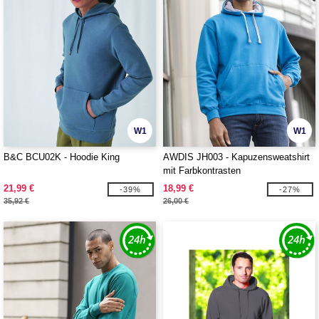
W1
W1
B&C BCU02K - Hoodie King
AWDIS JH003 - Kapuzensweatshirt
mit Farbkontrasten
21,99 €
18,99 €
-39%
-27%
35,92 €
26,00 €