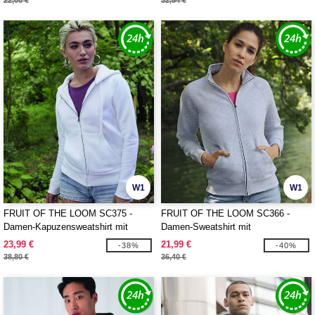
22,00 €
32,54 €
W1
W1
FRUIT OF THE LOOM SC375 -
FRUIT OF THE LOOM SC366 -
Damen-Kapuzensweatshirt mit
Damen-Sweatshirt mit
durchgehendem Reißverschluss
durchgehendem Reißverschluss
23,99 €
21,99 €
-38%
-40%
38,80 €
36,40 €