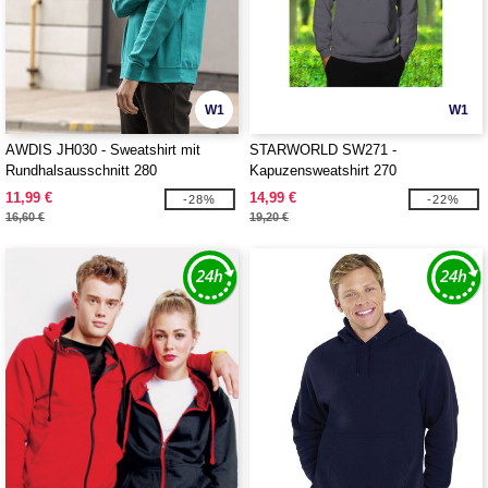
W1
W1
AWDIS JH030 - Sweatshirt mit
STARWORLD SW271 -
Rundhalsausschnitt 280
Kapuzensweatshirt 270
11,99 €
14,99 €
-28%
-22%
16,60 €
19,20 €