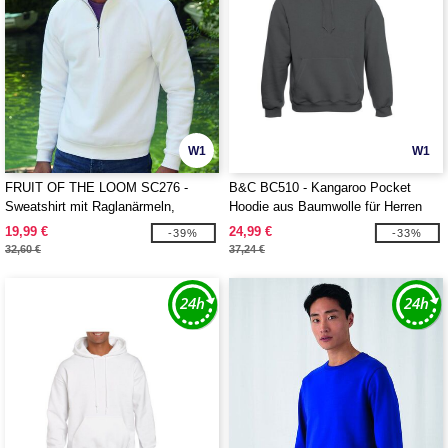
W1
W1
FRUIT OF THE LOOM SC276 -
B&C BC510 - Kangaroo Pocket
Sweatshirt mit Raglanärmeln,
Hoodie aus Baumwolle für Herren
Kragen mit Reißverschluss
19,99 €
24,99 €
-39%
-33%
32,60 €
37,24 €