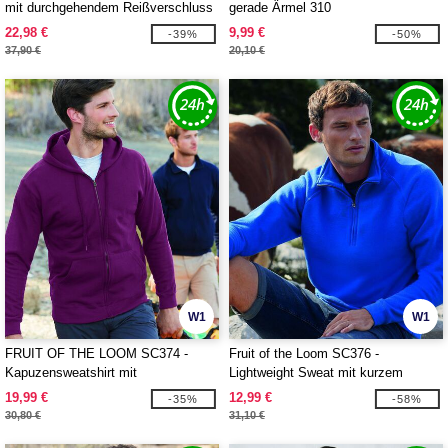
mit durchgehendem Reißverschluss
gerade Ärmel 310
22,98 €
9,99 €
-39%
-50%
37,90 €
20,10 €
W1
W1
FRUIT OF THE LOOM SC374 -
Fruit of the Loom SC376 -
Kapuzensweatshirt mit
Lightweight Sweat mit kurzem
durchgehendem Reißverschluss 280
Reißverschluss
19,99 €
12,99 €
-35%
-58%
30,80 €
31,10 €