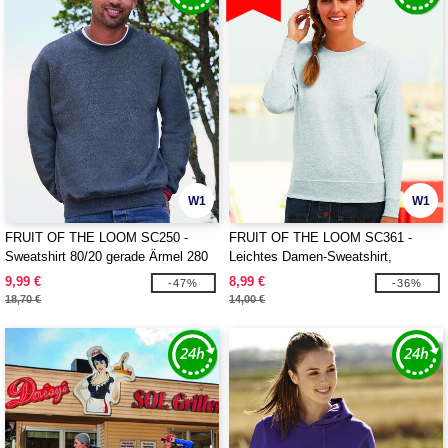
W1
W1
FRUIT OF THE LOOM SC250 -
FRUIT OF THE LOOM SC361 -
Sweatshirt 80/20 gerade Ärmel 280
Leichtes Damen-Sweatshirt,
Raglanärmel
9,99 €
8,99 €
-47%
-36%
18,70 €
14,00 €