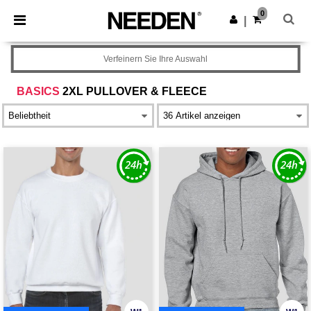
×
Needen App
0
App holen
|
Bessere Preise in der App!
Verfeinern Sie Ihre Auswahl
BASICS
2XL PULLOVER & FLEECE