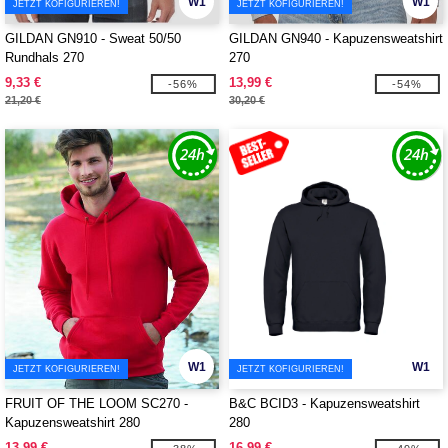
W1
W1
JETZT KOFIGURIEREN!
JETZT KOFIGURIEREN!
GILDAN GN910 - Sweat 50/50
GILDAN GN940 - Kapuzensweatshirt
Rundhals 270
270
9,33 €
13,99 €
-56%
-54%
21,20 €
30,20 €
W1
W1
JETZT KOFIGURIEREN!
JETZT KOFIGURIEREN!
FRUIT OF THE LOOM SC270 -
B&C BCID3 - Kapuzensweatshirt
Kapuzensweatshirt 280
280
13,99 €
16,99 €