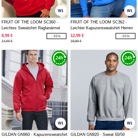
W1
W1
FRUIT OF THE LOOM SC360 -
FRUIT OF THE LOOM SC362 -
Leichtes Sweatshirt Raglanärmel
Leichter Kapuzensweatshirt Herren
8,99 €
12,99 €
-36%
-35%
14,00 €
19,90 €
W1
W1
GILDAN GN960 - Kapuzensweatshirt
GILDAN GN920 - Sweat 50/50