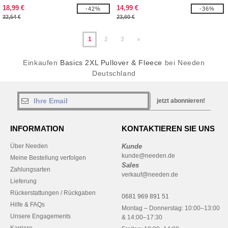
18,99 €
14,99 €
-42%
-36%
32,54 €
23,60 €
1
2
3
»
Einkaufen
Basics 2XL Pullover & Fleece
bei Needen
Deutschland
jetzt abonnieren!
INFORMATION
KONTAKTIEREN SIE UNS
Über Needen
Kunde
kunde@needen.de
Meine Bestellung verfolgen
Sales
Zahlungsarten
verkauf@needen.de
Lieferung
Rückerstattungen / Rückgaben
0681 969 891 51
Hilfe & FAQs
Montag – Donnerstag: 10:00–13:00
Unsere Engagements
& 14:00–17:30