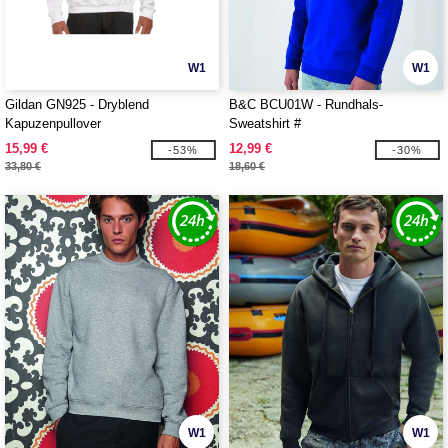
W1
W1
Gildan GN925 - Dryblend
B&C BCU01W - Rundhals-
Kapuzenpullover
Sweatshirt #
15,99 €
12,99 €
-53%
-30%
33,80 €
18,60 €
W1
W1