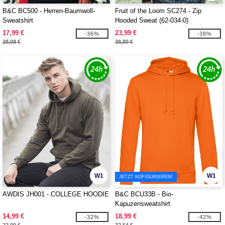
B&C BC500 - Herren-Baumwoll-
Fruit of the Loom SC274 - Zip
Sweatshirt
Hooded Sweat (62-034-0)
17,99 €
23,99 €
-36%
-38%
28,08 €
38,80 €
W1
W1
JETZT KOFIGURIEREN!
AWDIS JH001 - COLLEGE HOODIE
B&C BCU33B - Bio-
Kapuzensweatshirt
14,99 €
18,99 €
-32%
-42%