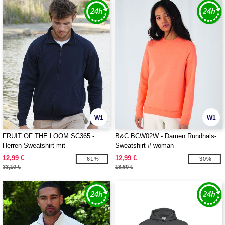
W1
W1
FRUIT OF THE LOOM SC365 -
B&C BCW02W - Damen Rundhals-
Herren-Sweatshirt mit
Sweatshirt # woman
durchgehendem Reißverschluss
12,99 €
12,99 €
-61%
-30%
33,10 €
18,60 €