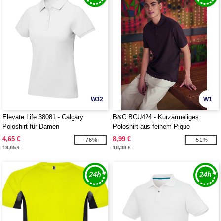
W32
W1
Elevate Life 38081 - Calgary
B&C BCU424 - Kurzärmeliges
Poloshirt für Damen
Poloshirt aus feinem Piqué
4,65 €
8,99 €
-76%
-51%
19,65 €
18,38 €