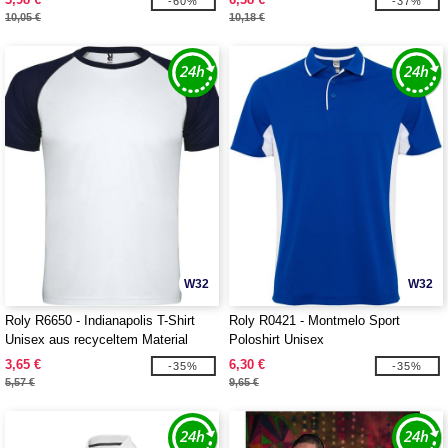
-60%
-37%
10,05 €
10,18 €
W32
W32
Roly R6650 - Indianapolis T-Shirt
Roly R0421 - Montmelo Sport
Unisex aus recyceltem Material
Poloshirt Unisex
3,65 €
6,30 €
-35%
-35%
5,57 €
9,65 €