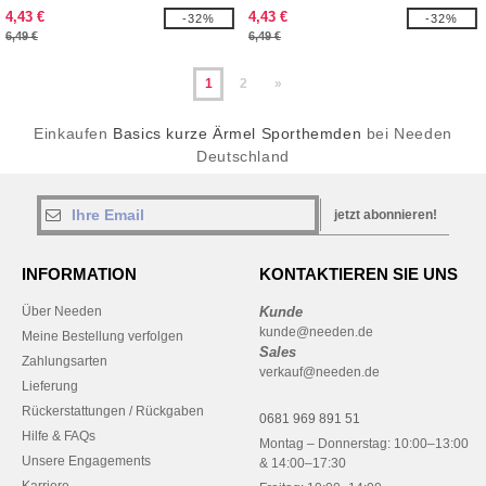
4,43 €
4,43 €
-32%
-32%
6,49 €
6,49 €
1
2
»
Einkaufen
Basics kurze Ärmel Sporthemden
bei Needen
Deutschland
jetzt abonnieren!
INFORMATION
KONTAKTIEREN SIE UNS
Über Needen
Kunde
kunde@needen.de
Meine Bestellung verfolgen
Sales
Zahlungsarten
verkauf@needen.de
Lieferung
Rückerstattungen / Rückgaben
0681 969 891 51
Hilfe & FAQs
Montag – Donnerstag: 10:00–13:00
Unsere Engagements
& 14:00–17:30