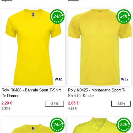
15,10 €
23,38 €
W32
W32
Roly R0408 - Bahrain Sport T-Shirt
Roly K0425 - Montecarlo Sport T-
für Damen
Shirt für Kinder
2,20 €
2,65 €
-34%
-38%
3,33 €
4,29 €