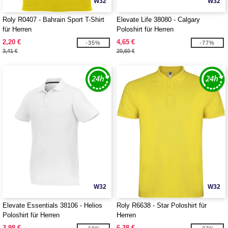
W32
W32
Roly R0407 - Bahrain Sport T-Shirt
Elevate Life 38080 - Calgary
für Herren
Poloshirt für Herren
2,20 €
4,65 €
-35%
-77%
3,41 €
20,60 €
W32
W32
Elevate Essentials 38106 - Helios
Roly R6638 - Star Poloshirt für
Poloshirt für Herren
Herren
3,98 €
6,38 €