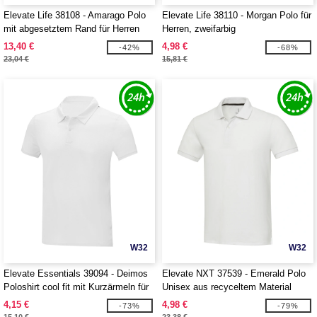
Elevate Life 38108 - Amarago Polo
Elevate Life 38110 - Morgan Polo für
mit abgesetztem Rand für Herren
Herren, zweifarbig
13,40 €
4,98 €
-42%
-68%
23,04 €
15,81 €
W32
W32
Elevate Essentials 39094 - Deimos
Elevate NXT 37539 - Emerald Polo
Poloshirt cool fit mit Kurzärmeln für
Unisex aus recyceltem Material
Herren
4,15 €
4,98 €
-73%
-79%