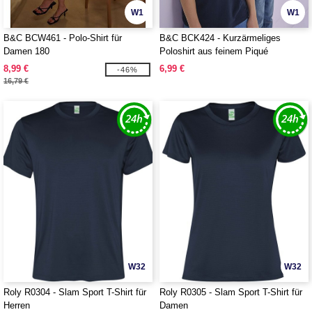
W1
W1
B&C BCW461 - Polo-Shirt für
B&C BCK424 - Kurzärmeliges
Damen 180
Poloshirt aus feinem Piqué
8,99 €
6,99 €
-46%
16,79 €
W32
W32
Roly R0304 - Slam Sport T-Shirt für
Roly R0305 - Slam Sport T-Shirt für
Herren
Damen