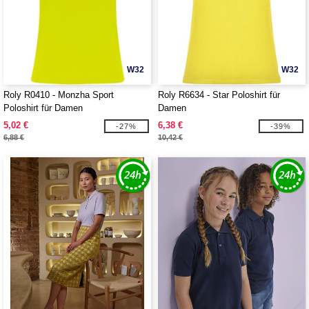
W32
W32
Roly R0410 - Monzha Sport
Roly R6634 - Star Poloshirt für
Poloshirt für Damen
Damen
5,02 €
6,38 €
-27%
-39%
6,88 €
10,42 €