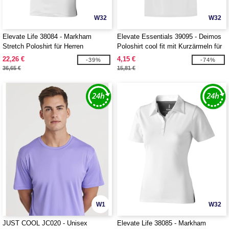
W32
W32
Elevate Life 38084 - Markham
Elevate Essentials 39095 - Deimos
Stretch Poloshirt für Herren
Poloshirt cool fit mit Kurzärmeln für
Damen
22,26 €
4,15 €
-39%
-74%
36,65 €
15,81 €
W1
W32
JUST COOL JC020 - Unisex
Elevate Life 38085 - Markham