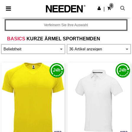
×
Needen App
0
App holen
|
Bessere Preise in der App!
Verfeinern Sie Ihre Auswahl
BASICS
KURZE ÄRMEL SPORTHEMDEN