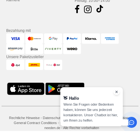
Karriere
Freitag: 10:00–14:00
Bezahlung mit
Unsere Paketzusteller
Rechtliche Hinweise
-
Datenschutzbestimmungen
-
Bedingungen und Konditionen
-
General Contract Conditions
-
Cookie-Richtlinie
-
Site Map
Copyright 2026
needen.de - Alle Rechte vorbehalten