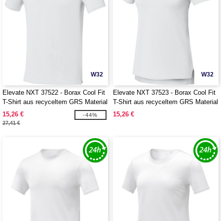
W32
W32
Elevate NXT 37522 - Borax Cool Fit
Elevate NXT 37523 - Borax Cool Fit
T-Shirt aus recyceltem GRS Material
T-Shirt aus recyceltem GRS Material
für Herren
für Damen
15,26 €
15,26 €
-44%
27,41 €