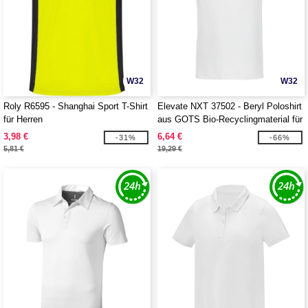
W32
W32
Roly R6595 - Shanghai Sport T-Shirt
Elevate NXT 37502 - Beryl Poloshirt
für Herren
aus GOTS Bio-Recyclingmaterial für
Herren
3,98 €
6,64 €
-31%
-66%
5,81 €
19,29 €