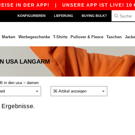
ISE IN DER APP!
|
UNSERE APP IST LIVE! 10 €
KONFIGURIEREN
LIEFERUNG
BUYING BULK?
Marken
Werbegeschenke
T-Shirts
Pullover & Fleece
Taschen
Jack
EN USA LANGARM
>
lt in den usa
damen
 Ergebnisse.