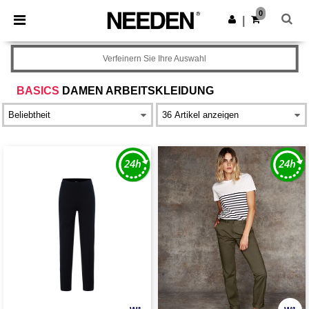
×
Needen App
0
App holen
|
Bessere Preise in der App!
Verfeinern Sie Ihre Auswahl
BASICS
DAMEN ARBEITSKLEIDUNG