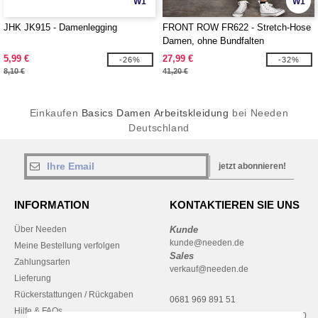
W1
W1
JHK JK915 - Damenlegging
FRONT ROW FR622 - Stretch-Hose
Damen, ohne Bundfalten
5,99 €
27,99 €
-26%
-32%
8,10 €
41,20 €
Einkaufen
Basics Damen Arbeitskleidung
bei Needen
Deutschland
jetzt abonnieren!
INFORMATION
KONTAKTIEREN SIE UNS
Über Needen
Kunde
kunde@needen.de
Meine Bestellung verfolgen
Sales
Zahlungsarten
verkauf@needen.de
Lieferung
Rückerstattungen / Rückgaben
0681 969 891 51
Hilfe & FAQs
Montag – Donnerstag: 10:00–13:00