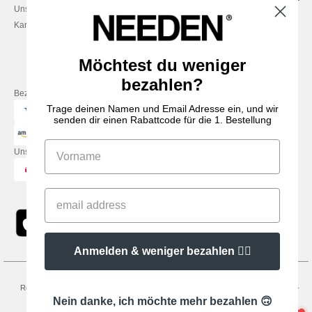
Unsere Engagements
& 14:00–17:30
Karriere
Freitag: 10:00–14:00
Möchtest du weniger
bezahlen?
Bezahlung mit
Trage deinen Namen und Email Adresse ein, und wir
senden dir einen Rabattcode für die 1. Bestellung
Unsere Paketzusteller
Anmelden & weniger bezahlen 👍🏼
Rechtliche Hinweise
-
Datenschutzbestimmungen
-
Bedingungen und Konditionen
-
General Contract Conditions
-
Cookie-Richtlinie
-
Site Map
Copyright 2026
Nein danke, ich möchte mehr bezahlen 🙃
needen.de - Alle Rechte vorbehalten