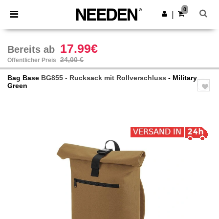
×
Needen App
0
App holen
|
Bessere Preise in der App!
17.99€
Bereits ab
24,00 €
Öffentlicher Preis
Bag Base
BG855 - Rucksack mit Rollverschluss
- Military
Green
Previous
Next