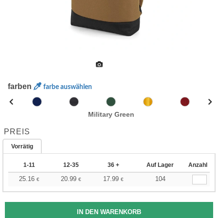
farben
farbe auswählen
Military Green
PREIS
Vorrätig
1-11
12-35
36 +
Auf Lager
Anzahl
25.16
20.99
17.99
104
€
€
€