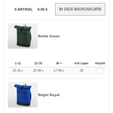
0
ARTIKEL
0.00
€
Bottle Green
1-11
12-35
36 +
Auf Lager
Anzahl
25.16
20.99
17.99
29
€
€
€
Bright Royal