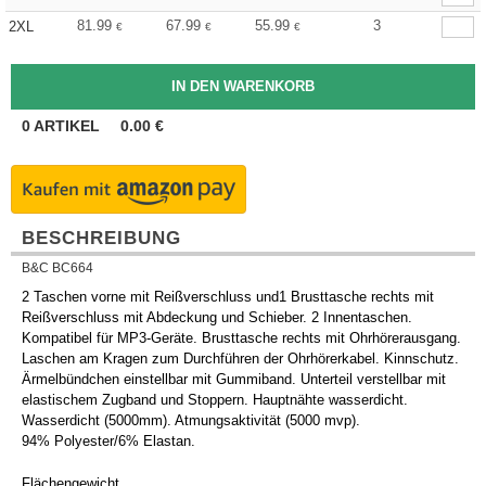
81.99
67.99
55.99
3
2XL
€
€
€
0
ARTIKEL
0.00
€
BESCHREIBUNG
B&C BC664
2 Taschen vorne mit Reißverschluss und1 Brusttasche rechts mit
Reißverschluss mit Abdeckung und Schieber. 2 Innentaschen.
Kompatibel für MP3-Geräte. Brusttasche rechts mit Ohrhörerausgang.
Laschen am Kragen zum Durchführen der Ohrhörerkabel. Kinnschutz.
Ärmelbündchen einstellbar mit Gummiband. Unterteil verstellbar mit
elastischem Zugband und Stoppern. Hauptnähte wasserdicht.
Wasserdicht (5000mm). Atmungsaktivität (5000 mvp).
94% Polyester/6% Elastan.
Flächengewicht