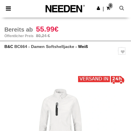
×
Needen App
0
App holen
|
Bessere Preise in der App!
55.99€
Bereits ab
80,24 €
Öffentlicher Preis
B&C
BC664 - Damen Softshelljacke
- Weiß
Previous
Next