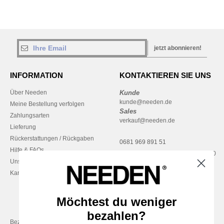
jetzt abonnieren!
INFORMATION
KONTAKTIEREN SIE UNS
Über Needen
Kunde
kunde@needen.de
Meine Bestellung verfolgen
Sales
Zahlungsarten
verkauf@needen.de
Lieferung
Rückerstattungen / Rückgaben
0681 969 891 51
Hilfe & FAQs
Montag – Donnerstag: 10:00–13:00
Unsere Engagements
& 14:00–17:30
Karriere
Freitag: 10:00–14:00
Möchtest du weniger
bezahlen?
Bezahlung mit