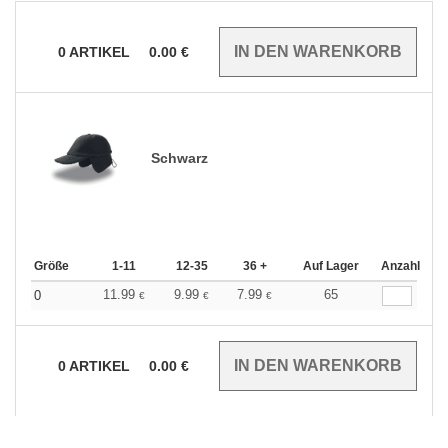
0
ARTIKEL
0.00
€
Schwarz
Größe
1-11
12-35
36 +
Auf Lager
Anzahl
11.99
9.99
7.99
65
0
€
€
€
0
ARTIKEL
0.00
€