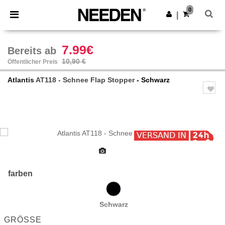
×
Needen App
0
App holen
|
Bessere Preise in der App!
7.99€
Bereits ab
10,90 €
Öffentlicher Preis
Atlantis
AT118 - Schnee Flap Stopper
- Schwarz
Previous
Next
farben
Schwarz
GRÖSSE