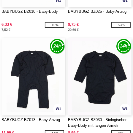
W1
W1
BABYBUGZ BZ010 - Baby-Body
BABYBUGZ BZ025 - Baby-Anzug
6,33 €
9,75 €
-16%
-53%
7,52 €
20,60 €
W1
W1
BABYBUGZ BZ013 - Baby-Anzug
BABYBUGZ BZ030 - Biologischer
Baby-Body mit langen Ärmeln
11,99 €
8,99 €