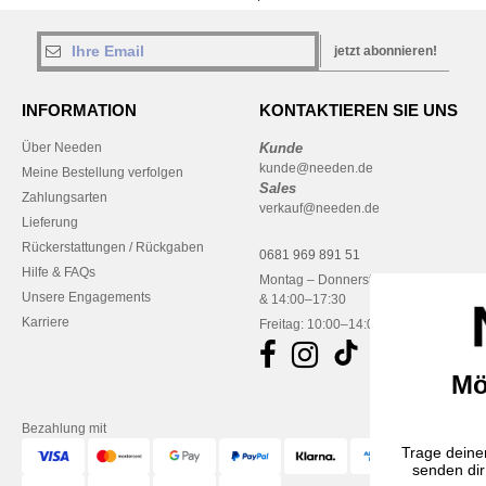
jetzt abonnieren!
INFORMATION
KONTAKTIEREN SIE UNS
Über Needen
Kunde
kunde@needen.de
Meine Bestellung verfolgen
Sales
Zahlungsarten
verkauf@needen.de
Lieferung
Rückerstattungen / Rückgaben
0681 969 891 51
Hilfe & FAQs
Montag – Donnerstag: 10:00–13:00
Unsere Engagements
& 14:00–17:30
Karriere
Freitag: 10:00–14:00
Möchtest du wen
bezahlen?
Bezahlung mit
Trage deinen Namen und Email Adresse
senden dir einen Rabattcode für die 