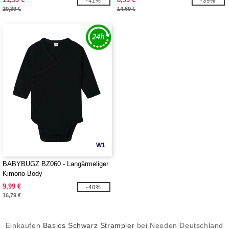
-41%
-39%
20,39 €
14,69 €
W1
BABYBUGZ BZ060 - Langärmeliger
Kimono-Body
9,99 €
-40%
16,79 €
Einkaufen
Basics Schwarz Strampler
bei Needen Deutschland