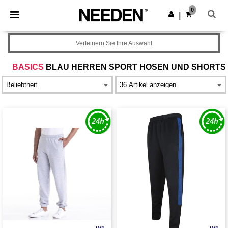
×
Needen App
0
App holen
|
Bessere Preise in der App!
Verfeinern Sie Ihre Auswahl
BASICS
BLAU HERREN SPORT HOSEN UND SHORTS