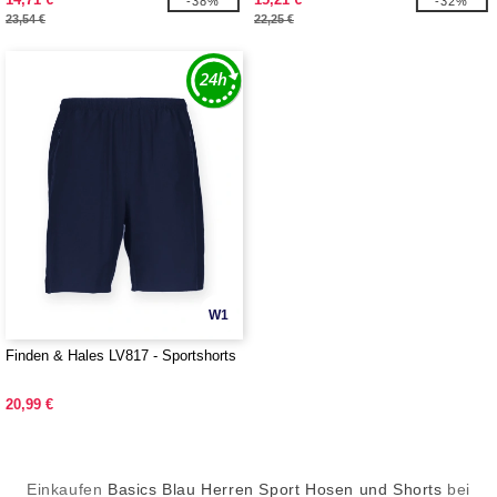
-38%
-32%
23,54 €
22,25 €
W1
Finden & Hales LV817 - Sportshorts
20,99 €
Einkaufen
Basics Blau Herren Sport Hosen und Shorts
bei