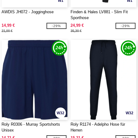
W1
W1
AWDIS JH072 - Jogginghose
Finden & Hales LV881 - Slim Fit
Sporthose
14,99 €
24,99 €
-29%
-29%
21,00 €
35,30 €
W32
W32
Roly R0306 - Murray Sportshorts
Roly R1174 - Adelpho Hose für
Unisex
Herren
14,71 €
15,21 €