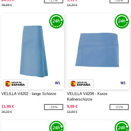
-27%
-18%
39,59 €
12,20 €
W1
W1
VELILLA V4202 - lange Schürze
VELILLA V4208 - Kurze
Kellnerschürze
11,99 €
9,99 €
-26%
-21%
16,10 €
12,60 €