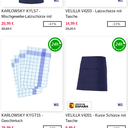
W1
W1
KARLOWSKY KYLS7 -
VELILLA V4203 - Latzschürze mit
Mischgewebe-Latzschürze mit
Tasche
Tasche
20,99 €
14,99 €
-47%
-22%
39,58 €
19,20 €
W1
W1
KARLOWSKY KYGT15 -
VELILLA V4201 - Kurze Schürze mit
Geschirrtuch
Tasche
28,99 €
9,99 €