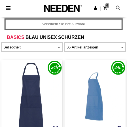
×
Needen App
0
App holen
|
Bessere Preise in der App!
Verfeinern Sie Ihre Auswahl
BASICS
BLAU UNISEX SCHÜRZEN