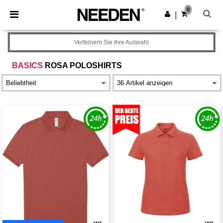
×
Needen App
0
App holen
|
Bessere Preise in der App!
Verfeinern Sie Ihre Auswahl
BASICS
ROSA POLOSHIRTS