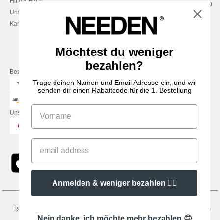
Hilfe & FAQs
Montag – Donnerstag: 10:00–13:00
Unsere Engagements
& 14:00–17:30
Karriere
Freitag: 10:00–14:00
Möchtest du weniger
bezahlen?
Bezahlung mit
Trage deinen Namen und Email Adresse ein, und wir
senden dir einen Rabattcode für die 1. Bestellung
Unsere Paketzusteller
Anmelden & weniger bezahlen 👍🏼
Rechtliche Hinweise
-
Datenschutzbestimmungen
-
Bedingungen und Konditionen
-
General Contract Conditions
-
Cookie-Richtlinie
-
Site Map
Copyright 2026
Nein danke, ich möchte mehr bezahlen 🙃