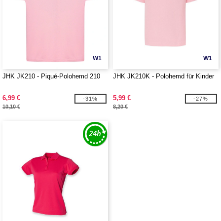
W1
W1
JHK JK210 - Piqué-Polohemd 210
JHK JK210K - Polohemd für Kinder
6,99 €
5,99 €
-31%
-27%
10,10 €
8,20 €