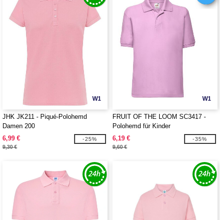
W1
W1
JHK JK211 - Piqué-Polohemd
FRUIT OF THE LOOM SC3417 -
Damen 200
Polohemd für Kinder
6,99 €
6,19 €
-25%
-35%
9,30 €
9,60 €