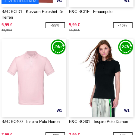
W1
W1
JETZT KOFIGURIEREN!
B&C BCID1 - Kurzarm-Poloshirt für
B&C BCI1F - Frauenpolo
Herren
5,99 €
5,99 €
-55%
-46%
13,30 €
11,10 €
W1
W1
B&C BC400 - Inspire Polo Herren
B&C BC401 - Inspire Polo Damen
7,99 €
7,99 €