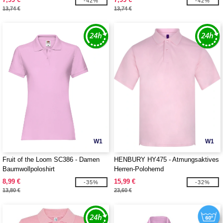
-42%
-42%
13,74 €
13,74 €
W1
W1
Fruit of the Loom SC386 - Damen
HENBURY HY475 - Atmungsaktives
Baumwollpoloshirt
Herren-Polohemd
8,99 €
15,99 €
-35%
-32%
13,80 €
23,60 €