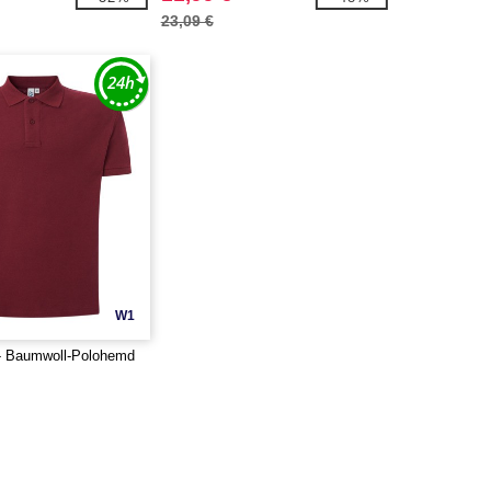
23,09 €
W1
- Baumwoll-Polohemd