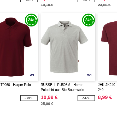
10,10 €
23,50 €
W1
W1
T9060 - Harper Polo
RUSSELL RU508M - Herren
JHK JK240 
Poloshirt aus Bio-Baumwolle
240
10,99 €
8,99 €
-38%
-56%
25,00 €