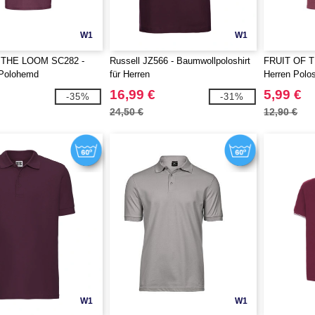
W1
W1
 THE LOOM SC282 -
Russell JZ566 - Baumwollpoloshirt
FRUIT OF 
Polohemd
für Herren
Herren Polos
16,99 €
5,99 €
-35%
-31%
24,50 €
12,90 €
W1
W1