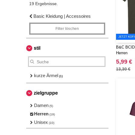
19 Ergebnisse.
Basic Kleidung | Accessoires
Filter löschen
JETZT KOF
B&C BCID1 
stil
Herren
5,99 €
13,30 €
kurze Ärmel
(1)
zielgruppe
Damen
(5)
Herren
(19)
Unisex
(10)