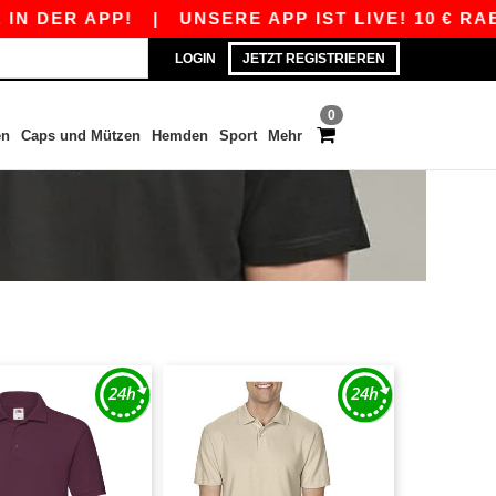
DER APP!
|
UNSERE APP IST LIVE! 10 € RABATT
LOGIN
JETZT REGISTRIEREN
0
en
Caps und Mützen
Hemden
Sport
Mehr