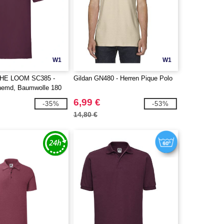
W1
W1
THE LOOM SC385 -
Gildan GN480 - Herren Pique Polo
hemd, Baumwolle 180
6,99 €
-35%
-53%
14,80 €