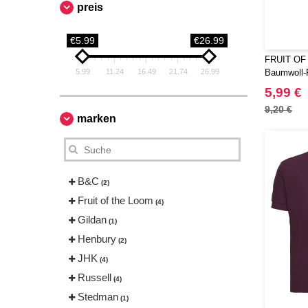
preis
€5.99
€26.99
FRUIT OF
5.99
11.24
16.49
21.74
26.99
Baumwoll-
5,99 €
9,20 €
marken
B&C
(2)
Fruit of the Loom
(4)
Gildan
(1)
Henbury
(2)
JHK
(4)
Russell
(4)
Stedman
(1)