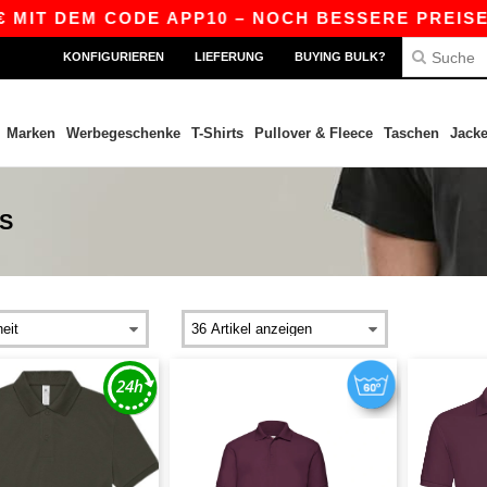
IT DEM CODE APP10 – NOCH BESSERE PREISE IN 
KONFIGURIEREN
LIEFERUNG
BUYING BULK?
Marken
Werbegeschenke
T-Shirts
Pullover & Fleece
Taschen
Jack
S