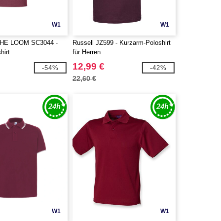
W1
W1
THE LOOM SC3044 -
Russell JZ599 - Kurzarm-Poloshirt
hirt
für Herren
12,99 €
-54%
-42%
22,60 €
W1
W1