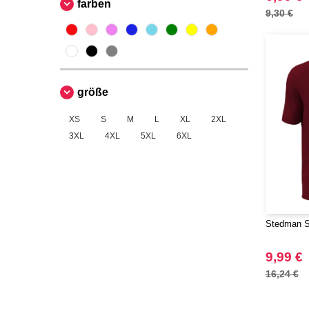
farben
9,30 €
größe
XS
S
M
L
XL
2XL
3XL
4XL
5XL
6XL
Stedman S
9,99 €
16,24 €