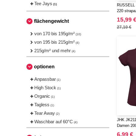
Tee Jays
(1)
RUSSELL J
220 strapaz
15,99 
flächengewicht
27,10 €
von 170 bis 195g/m²
(10)
von 195 bis 215g/m²
(4)
215g/m² und mehr
(4)
optionen
Anpassbar
(1)
High Stock
(1)
Organic
(1)
Tagless
(1)
Tear Away
(2)
JHK JK211
Waschbar auf 60°C
(4)
Damen 20
6,99 €