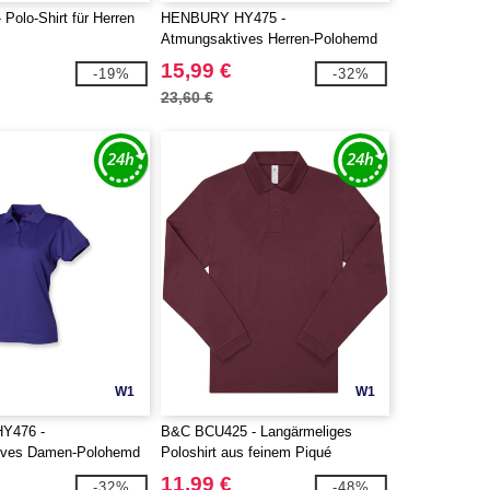
Polo-Shirt für Herren
HENBURY HY475 -
Atmungsaktives Herren-Polohemd
15,99 €
-19%
-32%
23,60 €
W1
W1
Y476 -
B&C BCU425 - Langärmeliges
ives Damen-Polohemd
Poloshirt aus feinem Piqué
11,99 €
-32%
-48%