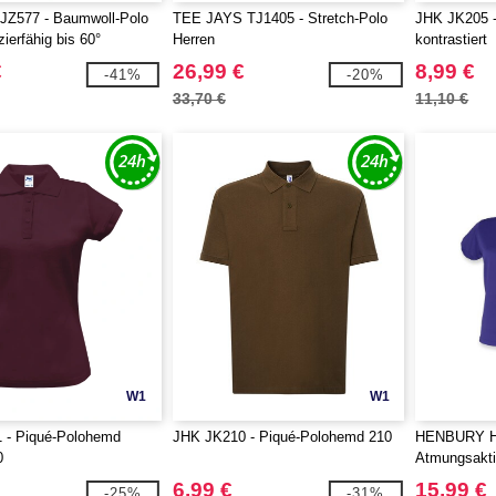
Z577 - Baumwoll-Polo
TEE JAYS TJ1405 - Stretch-Polo
JHK JK205 - 
ierfähig bis 60°
Herren
kontrastiert
€
26,99 €
8,99 €
-41%
-20%
33,70 €
11,10 €
W1
W1
 - Piqué-Polohemd
JHK JK210 - Piqué-Polohemd 210
HENBURY H
0
Atmungsakt
6,99 €
15,99 €
-25%
-31%