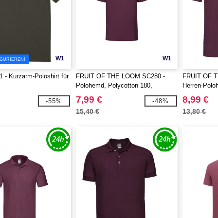
W1
W1
IGURIEREN!
- Kurzarm-Poloshirt für
FRUIT OF THE LOOM SC280 -
FRUIT OF 
Polohemd, Polycotton 180,
Herren-Polo
waschbar bis 60 °C
7,99 €
8,99 €
-55%
-48%
15,40 €
13,80 €