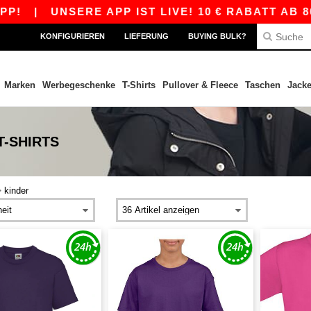
|
UNSERE APP IST LIVE! 10 € RABATT AB 80 
KONFIGURIEREN
LIEFERUNG
BUYING BULK?
Marken
Werbegeschenke
T-Shirts
Pullover & Fleece
Taschen
Jack
T-SHIRTS
>
kinder