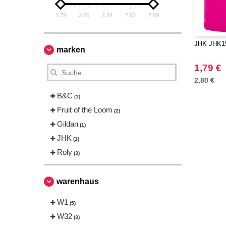
1.79
2.06
2.34
2.62
2.89
JHK JHK15
marken
1,79 €
2,80 €
B&C
(1)
Fruit of the Loom
(2)
Gildan
(1)
JHK
(1)
Roly
(3)
warenhaus
W1
(5)
W32
(3)