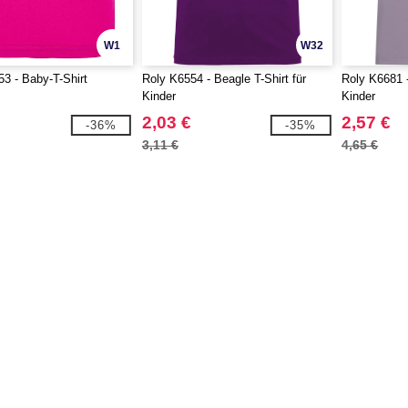
W1
W32
3 - Baby-T-Shirt
Roly K6554 - Beagle T-Shirt für
Roly K6681 -
Kinder
Kinder
2,03 €
2,57 €
-36%
-35%
3,11 €
4,65 €