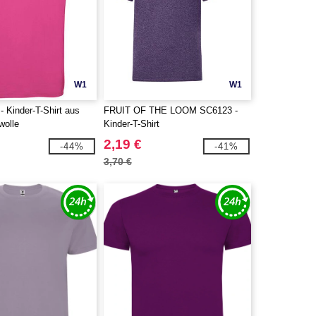
W1
W1
 Kinder-T-Shirt aus
FRUIT OF THE LOOM SC6123 -
olle
Kinder-T-Shirt
2,19 €
-44%
-41%
3,70 €