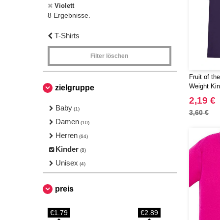
Violett
8 Ergebnisse.
T-Shirts
Filter löschen
Fruit of t
Weight Kin
zielgruppe
2,19 €
Baby
(1)
3,60 €
Damen
(10)
Herren
(64)
Kinder
(8)
Unisex
(4)
preis
€1.79
€2.89