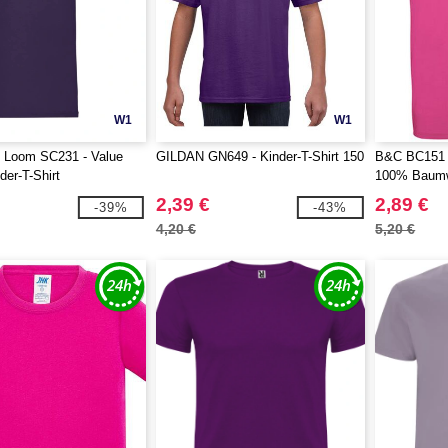
W1
W1
he Loom SC231 - Value
GILDAN GN649 - Kinder-T-Shirt 150
B&C BC151 -
der-T-Shirt
100% Baumw
2,39 €
2,89 €
-39%
-43%
4,20 €
5,20 €