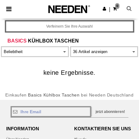
×
Needen App
0
App holen
|
Bessere Preise in der App!
Verfeinern Sie Ihre Auswahl
BASICS
KÜHLBOX TASCHEN
keine Ergebnisse.
Einkaufen
Basics Kühlbox Taschen
bei Needen Deutschland
jetzt abonnieren!
INFORMATION
KONTAKTIEREN SIE UNS