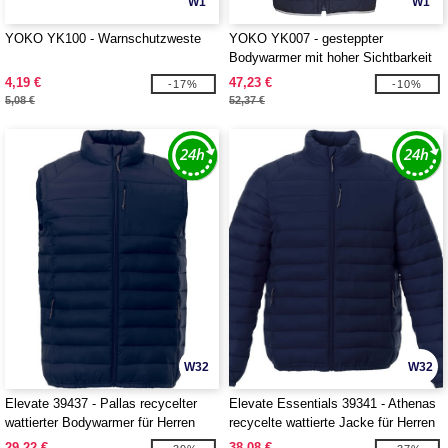
W1
W1
YOKO YK100 - Warnschutzweste
YOKO YK007 - gesteppter
Bodywarmer mit hoher Sichtbarkeit
4,19 €
47,23 €
-17%
-10%
5,08 €
52,37 €
W32
W32
Elevate 39437 - Pallas recycelter
Elevate Essentials 39341 - Athenas
wattierter Bodywarmer für Herren
recycelte wattierte Jacke für Herren
29,22 €
38,08 €