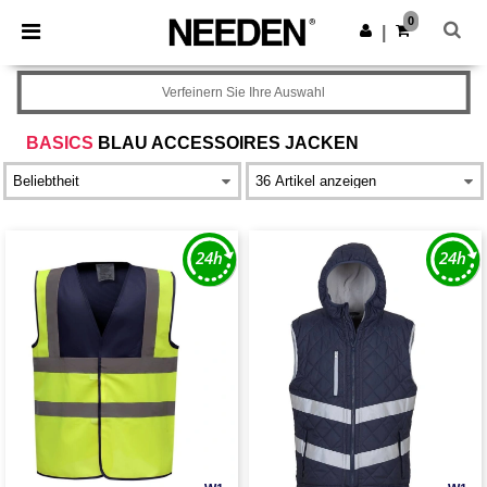
×
Needen App
0
App holen
|
Bessere Preise in der App!
Verfeinern Sie Ihre Auswahl
BASICS
BLAU ACCESSOIRES JACKEN