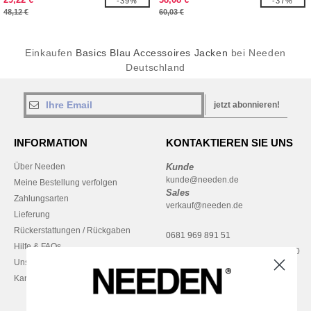
-39%
-37%
48,12 €
60,03 €
Einkaufen
Basics Blau Accessoires Jacken
bei Needen
Deutschland
jetzt abonnieren!
INFORMATION
KONTAKTIEREN SIE UNS
Über Needen
Kunde
kunde@needen.de
Meine Bestellung verfolgen
Sales
Zahlungsarten
verkauf@needen.de
Lieferung
Rückerstattungen / Rückgaben
0681 969 891 51
Hilfe & FAQs
Montag – Donnerstag: 10:00–13:00
Unsere Engagements
& 14:00–17:30
Karriere
Freitag: 10:00–14:00