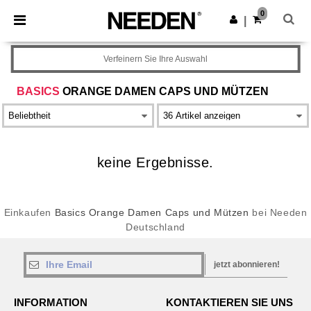
×
Needen App
0
App holen
|
Bessere Preise in der App!
Verfeinern Sie Ihre Auswahl
BASICS
ORANGE DAMEN CAPS UND MÜTZEN
keine Ergebnisse.
Einkaufen
Basics Orange Damen Caps und Mützen
bei Needen
Deutschland
jetzt abonnieren!
INFORMATION
KONTAKTIEREN SIE UNS